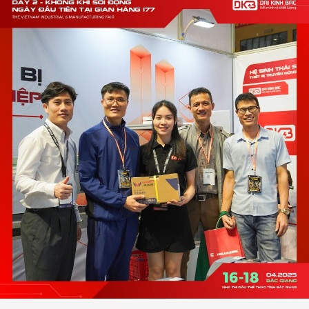
ĐẠI KINH BẮC MỞ RỘNG 
LƯỢNG DỊCH VỤ
XEM THÊM
Ứ 2 VẪN ĐANG LAN TOẢ -