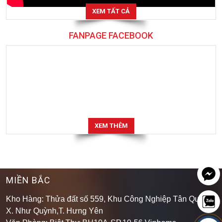
FANPAGE FACEBOOK
XEM THÊM
MIỀN BẮC
Kho Hàng: Thửa đất số 559, Khu Công Nghiệp Tân Quang,
X. Như Quỳnh,T. Hưng Yên
Văn Phòng: Biệt Thự BH10A-SP.10-56 Vinhome