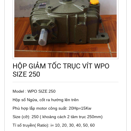
HỘP GIẢM TỐC TRỤC VÍT WPO
SIZE 250
Model : WPO SIZE 250
Hộp số Ngửa, cốt ra hướng lên trên
Phù hợp lắp motor công suất: 20Hp=15Kw
Size (cỡ): 250 ( khoảng cách 2 tâm trục 250mm)
Tỉ số truyền( Ratio): i= 10, 20, 30, 40, 50, 60
Cấu tạo: Vỏ gang, bánh vít bằng đồng, trục vít bằng thép