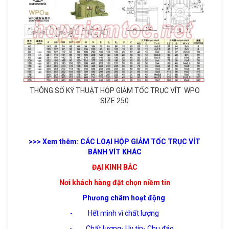
THÔNG SỐ KỸ THUẬT HỘP GIẢM TỐC TRỤC VÍT WPO
SIZE 250
>>> Xem thêm: CÁC LOẠI HỘP GIẢM TỐC TRỤC VÍT
BÁNH VÍT KHÁC
ĐẠI KINH BẮC
Nơi khách hàng đặt chọn niềm tin
Phương châm hoạt động
- Hết mình vì chất lượng
- Chất lượng- Uy tín- Chu đáo