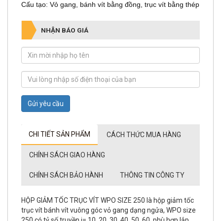
NHẬN BÁO GIÁ
Gửi yêu cầu
CHI TIẾT SẢN PHẨM
CÁCH THỨC MUA HÀNG
CHÍNH SÁCH GIAO HÀNG
CHÍNH SÁCH BẢO HÀNH
THÔNG TIN CÔNG TY
HỘP GIẢM TỐC TRỤC VÍT WPO SIZE 250 là hộp giảm tốc
trục vít bánh vít vuông góc vỏ gang dạng ngửa, WPO size
250 có tỷ số truyền i= 10, 20, 30, 40, 50, 60. phù hợp lắp
motor công suất 20Hp=15Kw,