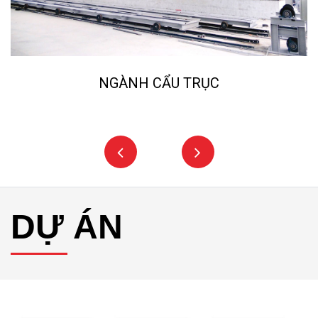
NGÀNH NGHIỀN ĐÁ, CÁT NHÂ
DỰ ÁN