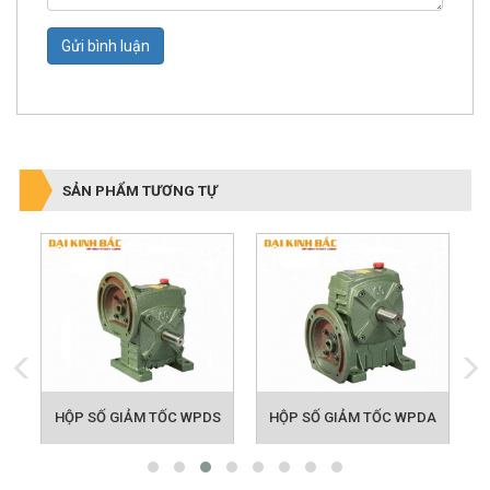
Gửi bình luận
SẢN PHẨM TƯƠNG TỰ
HỘP SỐ GIẢM TỐC WPDS
HỘP SỐ GIẢM TỐC WPDA