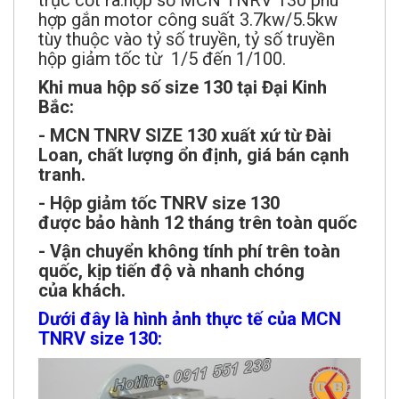
trục cốt ra.hộp số MCN TNRV 130 phù
hợp gắn motor công suất 3.7kw/5.5kw
tùy thuộc vào tỷ số truyền, tỷ số truyền
hộp giảm tốc từ 1/5 đến 1/100.
Khi mua hộp số size 130 tại Đại Kinh
Bắc:
- MCN TNRV SIZE 130 xuất xứ từ Đài
Loan, chất lượng ổn định, giá bán cạnh
tranh.
- Hộp giảm tốc TNRV size 130
được bảo hành 12 tháng trên toàn quốc
- Vận chuyển không tính phí trên toàn
quốc, kịp tiến độ và nhanh chóng
của khách.
Dưới đây là hình ảnh thực tế của MCN
TNRV size 130: