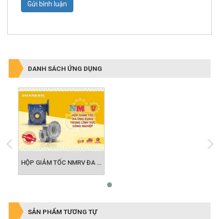
Gửi bình luận
DANH SÁCH ỨNG DỤNG
HỘP GIẢM TỐC NMRV ĐA ỨNG DỤNG TRONG NGÀNH CÔNG NGHIỆP
SẢN PHẨM TƯƠNG TỰ