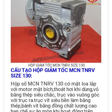
HỘP GIẢM TỐC MCN TNRV SIZE 130
CẤU TẠO HỘP GIẢM TỐC MCN TNRV
SIZE 130:
Hộp số MCN TNRV 130 có mặt loa lắp
với motor mặt bích,thoát hơi khi dùng,vỏ
bằng thép siêu chắc, trục vào vuông góc
với trục ra.trục vít siêu bền làm bằng
thép,bánh vít bằng đồng chất lượng cao
hạn chế sự ăn mòn khi hoạt động.trên