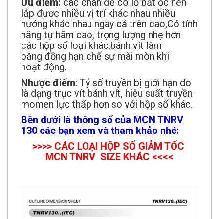
Ưu điểm:
các chân đế có lỗ bắt ốc nên
lắp được nhiều vị trí khác nhau nhiều
hướng khác nhau ngay cả trên cao,Có tính
năng tự hãm cao, trọng lượng nhẹ hơn
các hộp số loại khác,bánh vít làm
bằng đồng hạn chế sự mài mòn khi
hoạt động.
Nhược điểm
: Tỷ số truyền bị giới hạn do
là dạng trục vít bánh vít, hiệu suất truyền
momen lực thấp hơn so với hộp số khác.
Bên dưới là thông số của MCN TNRV
130 các bạn xem và tham khảo nhé:
>>>> CÁC LOẠI HỘP SỐ GIẢM TỐC
MCN TNRV SIZE KHÁC <<<<