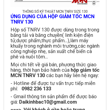
THÔNG SỐ KỸ THUẬT MCN TNRV SIZE 130
ỨNG DỤNG CỦA HỘP GIẢM TỐC MCN
TNRV 130
Hộp số TNRV 130 được dùng trong trong
băng tải và băng chuyền( linh kiện điện
tử,dược phẩm,thực phẩm...),làm máy
khuấy trong nghành môi trường,các ngành
công nghiệp nhẹ, sản xuất chế biến cà
phê và nuôi tôm...
Mọi chi tết về giá bán, phương thức giao
hàng, thời hạn bảo hành của
hộp giảm tốc
MCN TNRV 130
các bạn hãy liên hệ ngay:
- Hotline để được tư vấn trực tiếp miễn
phí:
0982 236 133
- Gmail thông tin sản phẩm để được báo
giá:
Daikinhbac10@gmail.com
===> Với khách ở gần hoặc trung