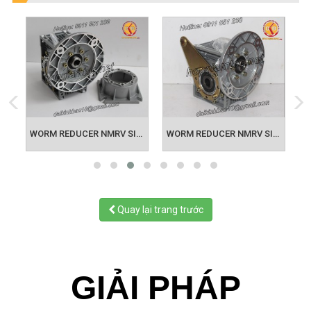
M REDUCER NMRV SIZE 50 71B5
WORM REDUCER NMRV SIZE 63 80B5
WORM REDUCER NMRV SIZE 75 90B5
Quay lại trang trước
GIẢI PHÁP