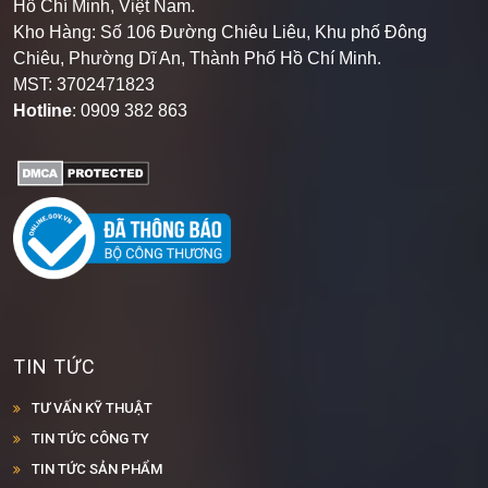
Hồ Chí Minh, Việt Nam.
Kho Hàng: Số 106 Đường Chiêu Liêu, Khu phố Đông
Chiêu, Phường Dĩ An, Thành Phố Hồ Chí Minh
.
MST: 3702471823
Hotline
: 0909 382 863
TIN TỨC
TƯ VẤN KỸ THUẬT
TIN TỨC CÔNG TY
TIN TỨC SẢN PHẨM