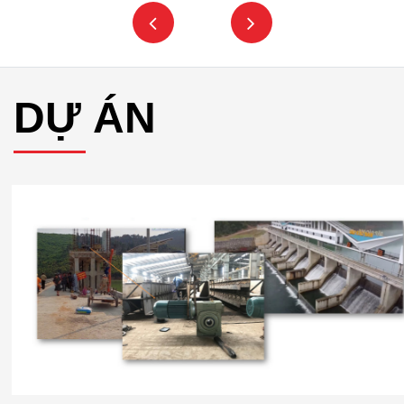
DỰ ÁN