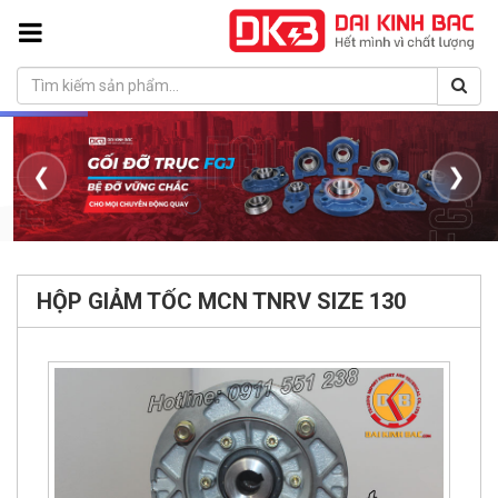
❮
❯
HỘP GIẢM TỐC MCN TNRV SIZE 130