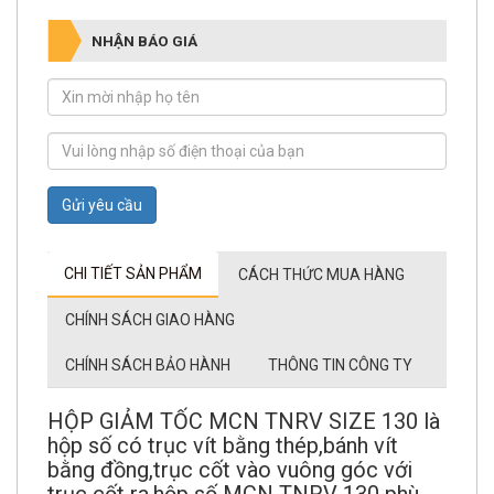
NHẬN BÁO GIÁ
Gửi yêu cầu
CHI TIẾT SẢN PHẨM
CÁCH THỨC MUA HÀNG
CHÍNH SÁCH GIAO HÀNG
CHÍNH SÁCH BẢO HÀNH
THÔNG TIN CÔNG TY
HỘP GIẢM TỐC MCN TNRV SIZE 130 là
hộp số có trục vít bằng thép,bánh vít
bằng đồng,trục cốt vào vuông góc với