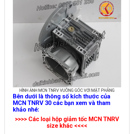
HÌNH ẢNH MCN TNRV VUÔNG GÓC VỚI MẶT PHẲNG
Bên dưới là thông số kích thước của
MCN TNRV 30 các bạn xem và tham
khảo nhé:
>>>> Các loại hộp giảm tốc MCN TNRV
size khác <<<<