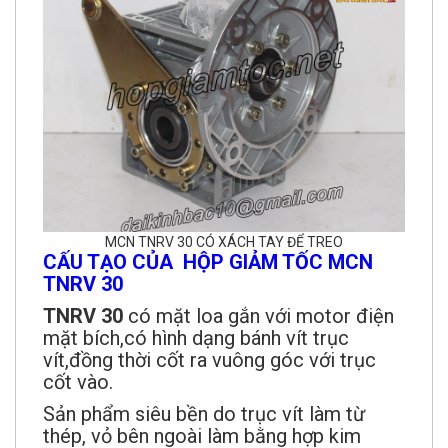
MCN TNRV 30 CÓ XÁCH TAY ĐỂ TREO
CẤU TẠO CỦA HỘP GIẢM TỐC MCN
TNRV 30
TNRV 30
có mặt loa gắn với motor điện
mặt bích,có hình dạng bánh vít trục
vít,đồng thời cốt ra vuông góc với trục
cốt vào.
Sản phẩm siêu bền do trục vít làm từ
thép, vỏ bên ngoài làm bằng hợp kim