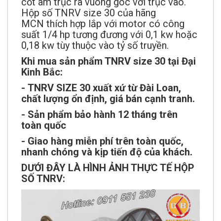
cốt âm trục ra vuông góc với trục vào.
Hộp số TNRV size 30 của hãng
MCN thích hợp lắp với motor có công
suất 1/4 hp tương đương với 0,1 kw hoặc
0,18 kw tùy thuộc vào tỷ số truyền.
Khi mua sản phẩm TNRV size 30 tại Đại
Kinh Bắc:
- TNRV SIZE 30 xuất xứ từ Đài Loan,
chất lượng ổn định, giá bán cạnh tranh.
- Sản phẩm bảo hành 12 tháng trên
toàn quốc
- Giao hàng miễn phí trên toàn quốc,
nhanh chóng và kịp tiến độ của khách.
DƯỚI ĐÂY LÀ HÌNH ẢNH THỰC TẾ HỘP
SỐ TNRV: