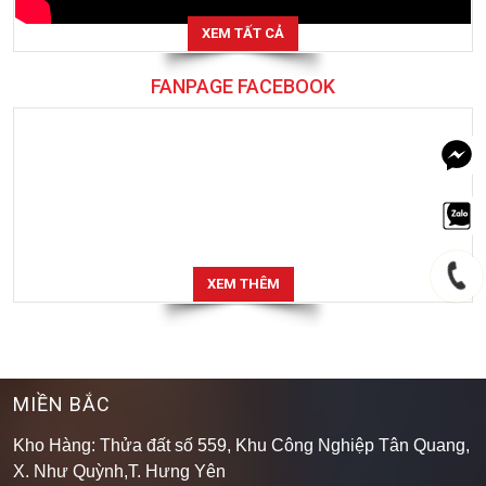
XEM TẤT CẢ
FANPAGE FACEBOOK
XEM THÊM
MIỀN BẮC
Kho Hàng: Thửa đất số 559, Khu Công Nghiệp Tân Quang,
X. Như Quỳnh,T. Hưng Yên