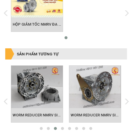
HỘP GIẢM TỐC NMRV ĐA ỨNG DỤNG TRONG NGÀNH CÔNG NGHIỆP
SẢN PHẨM TƯƠNG TỰ
M REDUCER NMRV SIZE 40 63B5
WORM REDUCER NMRV SIZE 50 71B5
WORM REDUCER NMRV SIZE 63 80B5