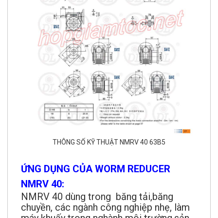
THÔNG SỐ KỸ THUẬT NMRV 40 63B5
ỨNG DỤNG CỦA WORM REDUCER
NMRV 40:
NMRV 40 dùng trong băng tải,băng
chuyền, các ngành công nghiệp nhẹ, làm