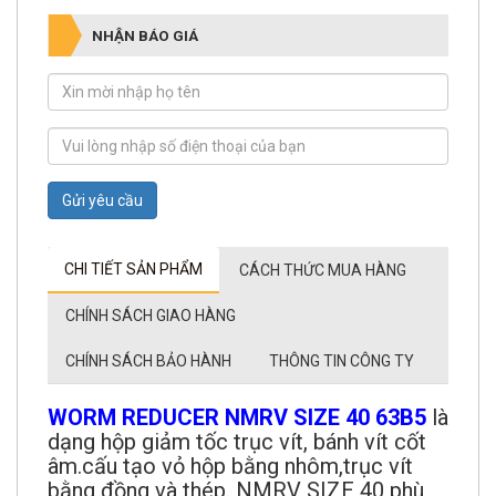
NHẬN BÁO GIÁ
Gửi yêu cầu
CHI TIẾT SẢN PHẨM
CÁCH THỨC MUA HÀNG
CHÍNH SÁCH GIAO HÀNG
CHÍNH SÁCH BẢO HÀNH
THÔNG TIN CÔNG TY
WORM REDUCER NMRV SIZE 40 63B5
là
dạng hộp giảm tốc trục vít, bánh vít cốt
âm.cấu tạo vỏ hộp bằng nhôm,trục vít
bằng đồng và thép. NMRV SIZE 40 phù