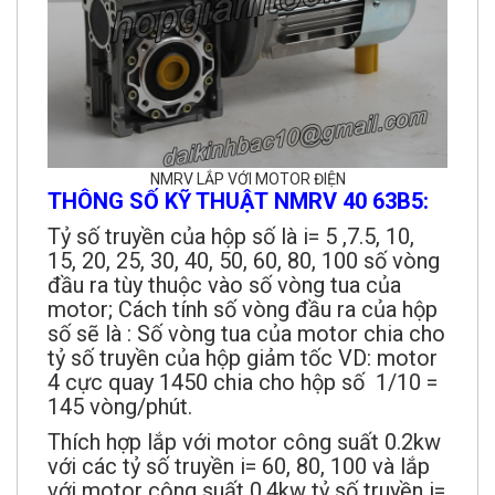
NMRV LẮP VỚI MOTOR ĐIỆN
THÔNG SỐ KỸ THUẬT NMRV 40 63B5:
Tỷ số truyền của hộp số là i= 5 ,7.5, 10,
15, 20, 25, 30, 40, 50, 60, 80, 100 số vòng
đầu ra tùy thuộc vào số vòng tua của
motor; Cách tính số vòng đầu ra của hộp
số sẽ là : Số vòng tua của motor chia cho
tỷ số truyền của hộp giảm tốc VD: motor
4 cực quay 1450 chia cho hộp số 1/10 =
145 vòng/phút.
Thích hợp lắp với motor công suất 0.2kw
với các tỷ số truyền i= 60, 80, 100 và lắp
với motor công suất 0.4kw tỷ số truyền i=