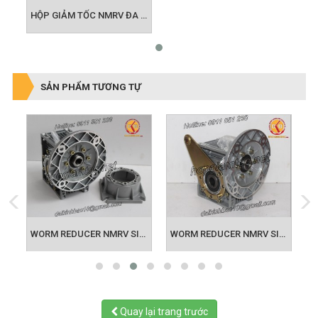
HỘP GIẢM TỐC NMRV ĐA ỨNG DỤNG TRONG NGÀNH CÔNG NGHIỆP
SẢN PHẨM TƯƠNG TỰ
M REDUCER NMRV SIZE 40 63B5
WORM REDUCER NMRV SIZE 50 71B5
WORM REDUCER NMRV SIZE 63 80B5
Quay lại trang trước