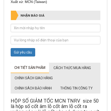
Xuất xứ: MCN (Taiwan)
NHẬN BÁO GIÁ
Gửi yêu cầu
CHI TIẾT SẢN PHẨM
CÁCH THỨC MUA HÀNG
CHÍNH SÁCH GIAO HÀNG
CHÍNH SÁCH BẢO HÀNH
THÔNG TIN CÔNG TY
HỘP SỐ GIẢM TỐC MCN TNRV size 50
là hộp số cốt âm lỗ cốt âm lỗ cốt ra