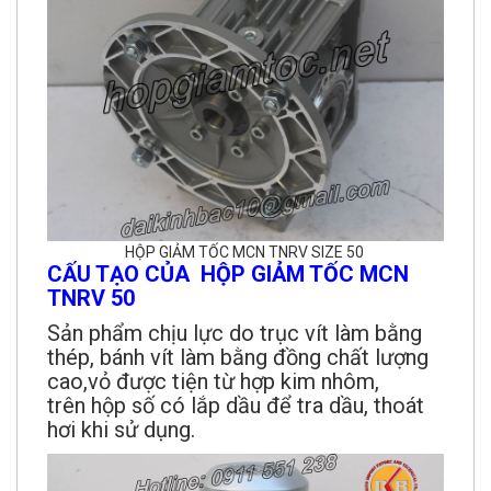
HỘP GIẢM TỐC MCN TNRV SIZE 50
CẤU TẠO CỦA HỘP GIẢM TỐC MCN
TNRV 50
Sản phẩm chịu lực do trục vít làm bằng
thép, bánh vít làm bằng đồng chất lượng
cao,vỏ được tiện từ hợp kim nhôm,
trên hộp số có lắp dầu để tra dầu, thoát
hơi khi sử dụng.