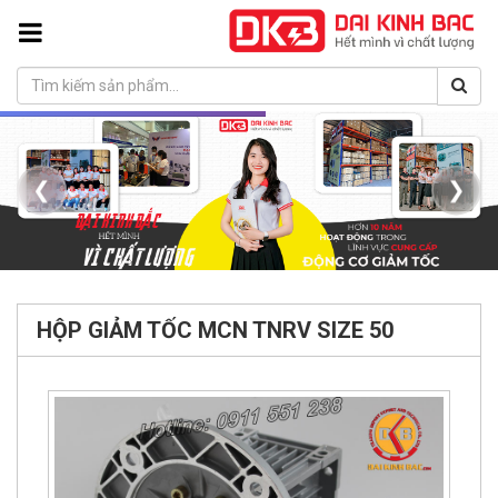
❮
❯
HỘP GIẢM TỐC MCN TNRV SIZE 50