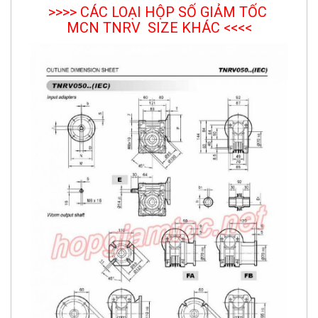
>>>> CÁC LOẠI HỘP SỐ GIẢM TỐC
MCN TNRV SIZE KHÁC <<<<