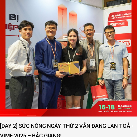
[DAY 2] SỨC NÓNG NGÀY THỨ 2 VẪN ĐANG LAN TOẢ -
VIMF 2025 – BẮC GIANG!