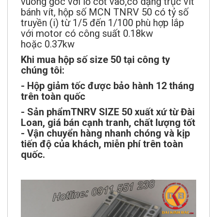
vuông góc với lỗ cốt vào,có dạng trục vít
bánh vít, hộp số MCN TNRV 50 có tỷ số
truyền (i) từ 1/5 đến 1/100 phù hợp lắp
với motor có công suất 0.18kw
hoặc 0.37kw
Khi mua hộp số size 50 tại công ty
chúng tôi:
- Hộp giảm tốc được bảo hành 12 tháng
trên toàn quốc
- Sản phẩmTNRV SIZE 50 xuất xứ từ Đài
Loan, giá bán cạnh tranh, chất lượng tốt
- Vận chuyển hàng
nhanh chóng và kịp
tiến độ của khách,
miễn phí trên toàn
quốc.