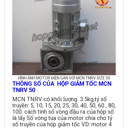
HÌNH ẢNH MOTOR ĐIỆN GẮN VỚI MCN TNRV SIZE 50
THÔNG SỐ CỦA HỘP GIẢM TỐC MCN
TNRV 50
MCN TNRV có khối lượng 3.5kg,tỷ số
truyền: 5, 10, 15, 20, 25, 30, 40, 50, 60 , 80,
100. cách tính số vòng đầu ra của hộp số
là lấy Số vòng tua của motor chia cho tỷ
số truyền của hộp giảm tốc VD: motor 4