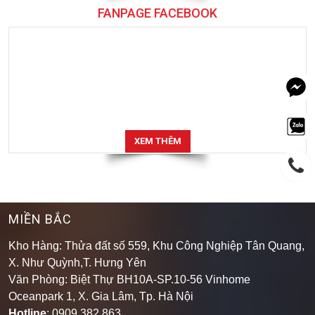
FANPAGE FACEBOOK
XEM THÊM
MIỀN BẮC
Kho Hàng: Thửa đất số 559, Khu Công Nghiệp Tân Quang,
X. Như Quỳnh,T. Hưng Yên
Văn Phòng: Biệt Thự BH10A-SP.10-56 Vinhome
Oceanpark 1, X. Gia Lâm, Tp. Hà Nội
Hotline
: 0909 382 863