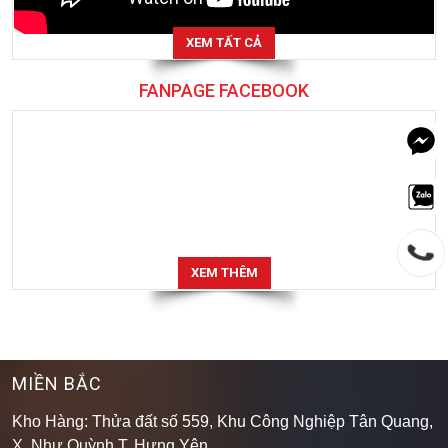
XEM TẤT CẢ
FANPAGE FACEBOOK
XEM THÊM
MIỀN BẮC
Kho Hàng: Thửa đất số 559, Khu Công Nghiệp Tân Quang,
X. Như Quỳnh,T. Hưng Yên