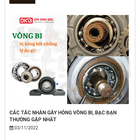
CÁC TÁC NHÂN GÂY HỎNG VÒNG BI, BẠC ĐẠN
THƯỜNG GẶP NHẤT
03/11/2022