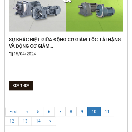
SỰ KHÁC BIỆT GIỮA ĐỘNG CƠ GIẢM TỐC TẢI NẶNG
VÀ ĐỘNG CƠ GIẢM...
15/04/2024
XEM THÊM
(current)
First
<
5
6
7
8
9
10
11
12
13
14
>