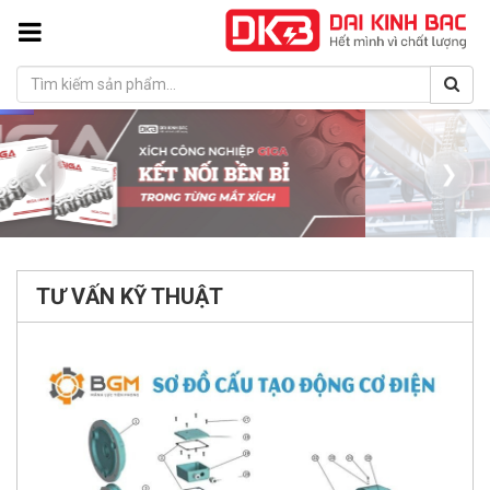
❮
❯
TƯ VẤN KỸ THUẬT