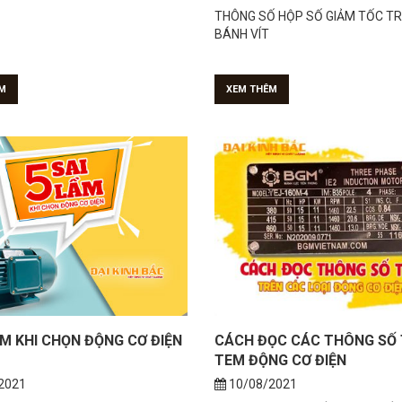
M
XEM THÊM
ẦM KHI CHỌN ĐỘNG CƠ ĐIỆN
CÁCH ĐỌC CÁC THÔNG SỐ
TEM ĐỘNG CƠ ĐIỆN
2021
10/08/2021
 thường gặp khi chọn mua động cơ
Động cơ điện hay bất kì một thiết 
bạn chọn sai động cơ sẽ rất mất
nào thường sẽ đính kèm theo te
ể lắp rắp...
dạng cố định hoặc...