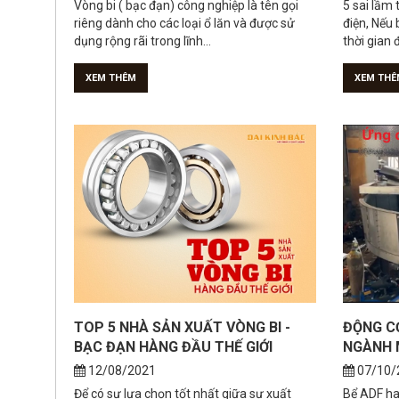
XEM THÊM
XEM THÊ
TOP 5 NHÀ SẢN XUẤT VÒNG BI -
ĐỘNG C
BẠC ĐẠN HÀNG ĐẦU THẾ GIỚI
NGÀNH 
12/08/2021
07/10/
Để có sự lựa chọn tốt nhất giữa sự xuất
Bể ADF hay
hiện của rất nhiều thương hiệu vòng bi trên
tách lọc 
thế giới, bài viết...
để bể tuyển
XEM THÊM
XEM THÊ