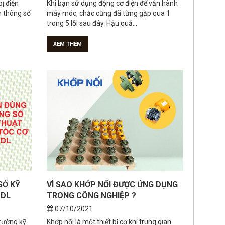
XEM THÊM
SỐ KỸ
VÌ SAO KHỚP NỐI ĐƯỢC ỨNG DỤNG
UDL
TRONG CÔNG NGHIỆP ?
07/10/2021
trường kỹ
Khớp nối là một thiết bị cơ khí trung gian
về dòng
được dùng để kết nối các trục với nhau, làm
nhiệm vụ truyền chuyển...
XEM THÊM