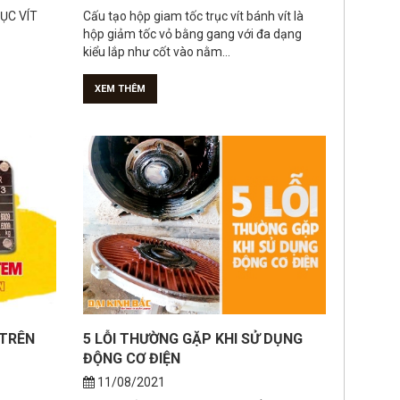
XEM THÊM
 TRÊN
5 LỖI THƯỜNG GẶP KHI SỬ DỤNG
ĐỘNG CƠ ĐIỆN
11/08/2021
bị điện
Khi bạn sử dụng động cơ điện để vận hành
m thông số
máy móc, chắc cũng đã từng gặp qua 1
trong 5 lỗi sau đây. Hậu quả...