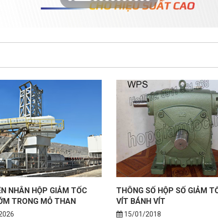
ÊN NHÂN HỘP GIẢM TỐC
THÔNG SỐ HỘP SỐ GIẢM T
ỚM TRONG MỎ THAN
VÍT BÁNH VÍT
2026
15/01/2018
THÔNG SỐ HỘP SỐ GIẢM TỐC TR
BÁNH VÍT