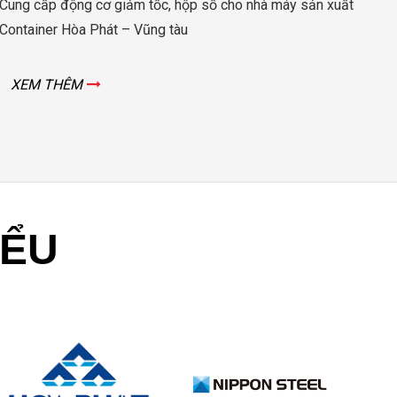
EM THÊM
XEM
IỂU