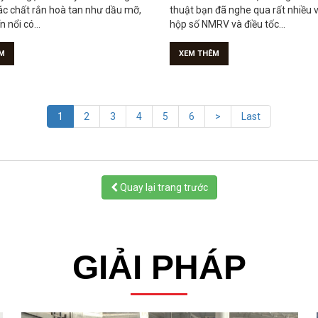
(current)
1
2
3
4
5
6
>
Last
Quay lại trang trước
GIẢI PHÁP