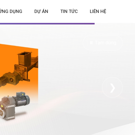
ỨNG DỤNG
DỰ ÁN
TIN TỨC
LIÊN HỆ
⏸ Tạm dừng
❯