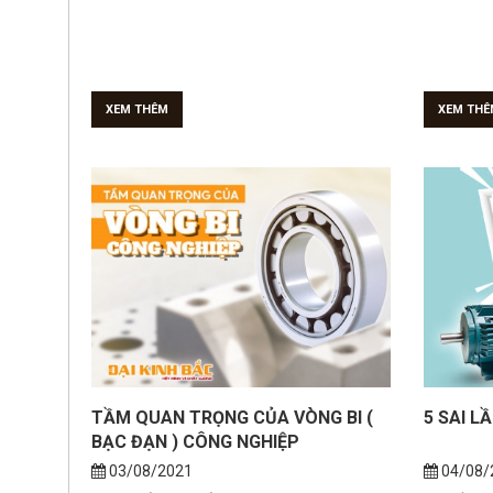
XEM THÊM
XEM THÊ
TẦM QUAN TRỌNG CỦA VÒNG BI (
5 SAI L
BẠC ĐẠN ) CÔNG NGHIỆP
03/08/2021
04/08/
Vòng bi ( bạc đạn) công nghiệp là tên gọi
5 sai lầm
riêng dành cho các loại ổ lăn và được sử
điện, Nếu 
dụng rộng rãi trong lĩnh...
thời gian đ