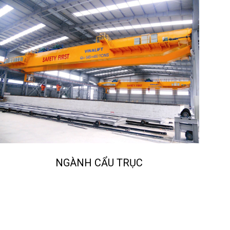
NGÀNH CẨU TRỤC
NGÀ