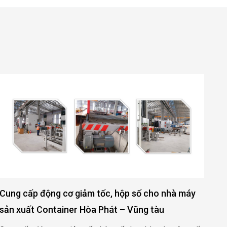
g cấp động cơ giảm tốc, hộp số cho nhà máy
Động c
 xuất Container Hòa Phát – Vũng tàu
– Quả
g cấp động cơ giảm tốc, hộp số cho nhà máy sản xuất
Động cơ
tainer Hòa Phát – Vũng tàu
Quảng 