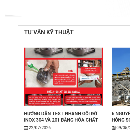
TƯ VẤN KỸ THUẬT
HƯỚNG DẪN TEST NHANH GỐI ĐỠ
6 NGUY
INOX 304 VÀ 201 BẰNG HÓA CHẤT
HỎNG S
THỬ
22/07/2026
09/05/