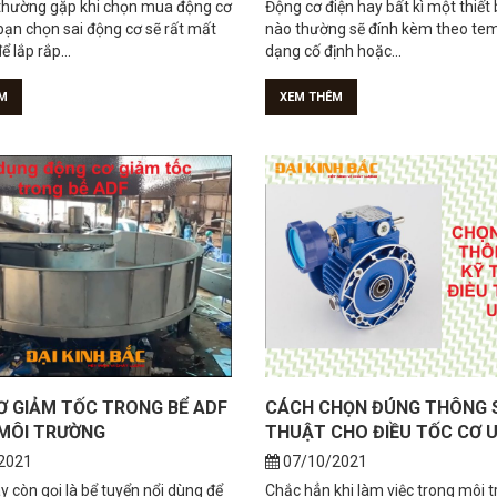
M
XEM THÊM
Ơ GIẢM TỐC TRONG BỂ ADF
CÁCH CHỌN ĐÚNG THÔNG 
MÔI TRƯỜNG
THUẬT CHO ĐIỀU TỐC CƠ 
2021
07/10/2021
 còn gọi là bể tuyển nổi dùng để
Chắc hẳn khi làm việc trong môi 
các chất rắn hoà tan như dầu mỡ,
thuật bạn đã nghe qua rất nhiều 
 nổi có...
hộp số NMRV và điều tốc...
M
XEM THÊM