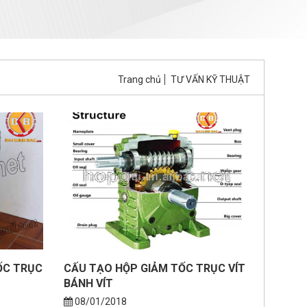
Trang chủ
TƯ VẤN KỸ THUẬT
ỐC TRỤC
CẤU TẠO HỘP GIẢM TỐC TRỤC VÍT
BÁNH VÍT
08/01/2018
ỤC VÍT
Cấu tạo hộp giam tốc trục vít bánh vít là
hộp giảm tốc vỏ bằng gang với đa dạng
kiểu lắp như cốt vào nằm...