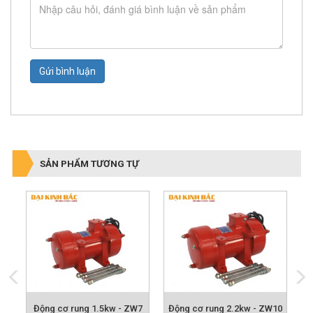
Gửi bình luận
SẢN PHẨM TƯƠNG TỰ
5
Động cơ rung 1.5kw - ZW7
Động cơ rung 2.2kw - ZW10