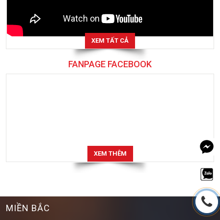
XEM TẤT CẢ
FANPAGE FACEBOOK
XEM THÊM
MIỀN BẮC