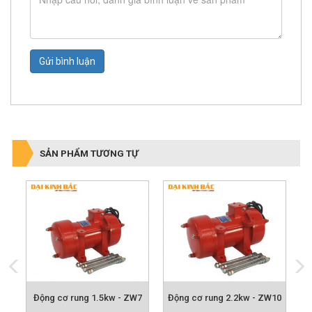
Gửi bình luận
SẢN PHẨM TƯƠNG TỰ
5
Động cơ rung 1.5kw - ZW7
Động cơ rung 2.2kw - ZW10