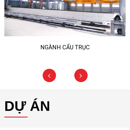
ẨU TRỤC
NGÀNH NGHIỀN ĐÁ
DỰ ÁN