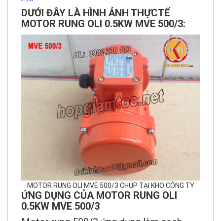
DƯỚI ĐÂY LÀ HÌNH ẢNH THỰCTẾ
MOTOR RUNG OLI 0.5KW MVE 500/3:
MOTOR RUNG OLI MVE 500/3 CHỤP TẠI KHO CÔNG TY
ỨNG DỤNG CỦA MOTOR RUNG OLI
0.5KW MVE 500/3
Motor rung 500/3 ứng dụng làm sạch,
dược phẩm,tách, nén sàn lọc, vận