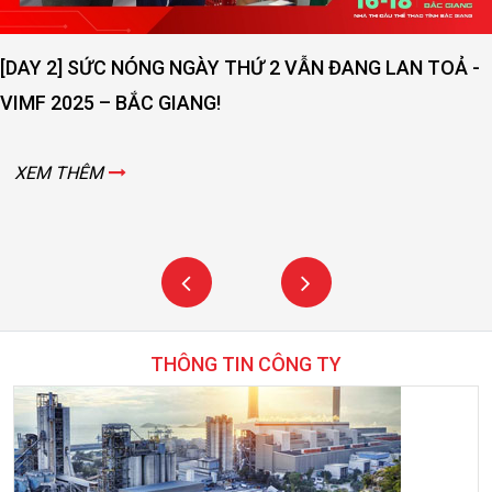
XEM 
SỨC NÓNG NGÀY THỨ 2 VẪN ĐANG LAN TOẢ -
5 – BẮC GIANG!
ÊM
THÔNG TIN CÔNG TY
Thông tin công ty