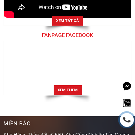
XEM TẤT CẢ
FANPAGE FACEBOOK
XEM THÊM
MIỀN BẮC
Kho Hàng: Thửa đất số 559, Khu Công Nghiệp Tân Quang,
X. Như Quỳnh,T. Hưng Yên