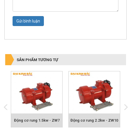
Gửi bình luận
SẢN PHẨM TƯƠNG TỰ
5
Động cơ rung 1.5kw - ZW7
Động cơ rung 2.2kw - ZW10