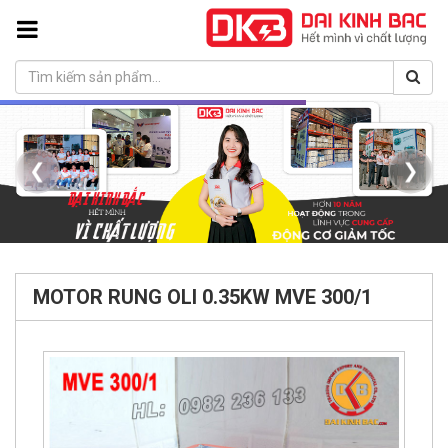
❮
❯
MOTOR RUNG OLI 0.35KW MVE 300/1