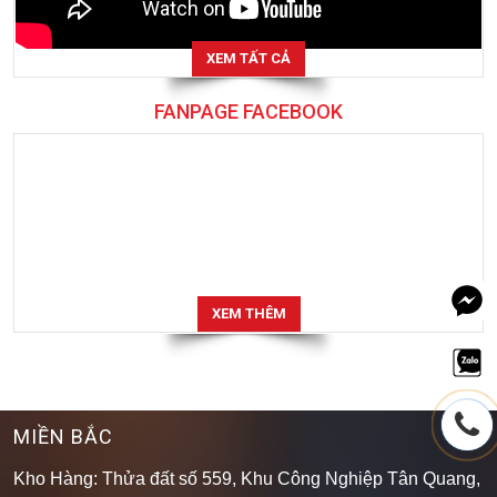
XEM TẤT CẢ
FANPAGE FACEBOOK
XEM THÊM
MIỀN BẮC
Kho Hàng: Thửa đất số 559, Khu Công Nghiệp Tân Quang,