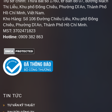
Trụ sở chính: Thửa đất số 1760, tờ bản đồ 07, đường Mạch
Thị Liễu, Khu phố Đông Chiêu, Phường Dĩ An, Thành Phố
Hồ Chí Minh, Việt Nam.
Kho Hàng: Số 106 Đường Chiêu Liêu, Khu phố Đông
Chiêu, Phường Dĩ An, Thành Phố Hồ Chí Minh
.
MST: 3702471823
Hotline
: 0909 382 863
TIN TỨC
TƯ VẤN KỸ THUẬT