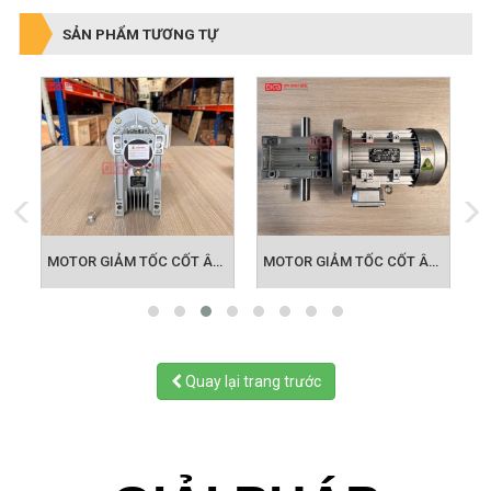
SẢN PHẨM TƯƠNG TỰ
 TỐC CỐT ÂM NMRV 063
MOTOR GIẢM TỐC CỐT ÂM NMRV 075
MOTOR GIẢM TỐC CỐT ÂM NMRV 090
Quay lại trang trước