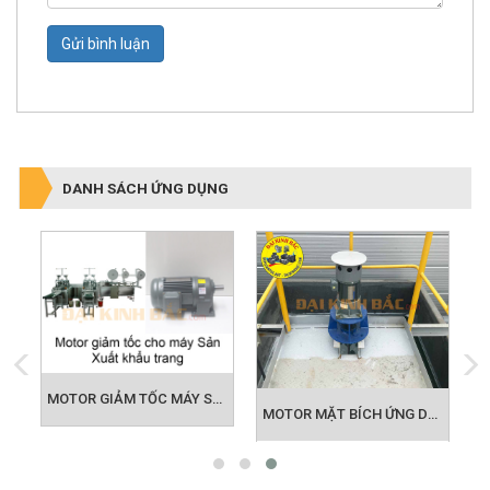
Gửi bình luận
DANH SÁCH ỨNG DỤNG
MOTOR GIẢM TỐC MÁY SẢN XUẤT KHẨU TRANG
IẢM TỐC ỨNG DỤNG BĂNG TẢI
MOTOR MẶT BÍCH ỨNG DỤNG KHUẤY HÓA CHẤT