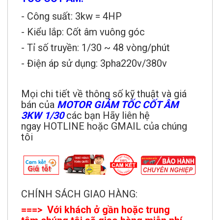
- Công suất: 3kw = 4HP
- Kiểu lắp: Cốt âm vuông góc
- Tỉ số truyền: 1/30 ~ 48 vòng/phút
- Điện áp sử dụng: 3pha220v/380v
Mọi chi tiết về thông số kỹ thuật và giá
bán của
MOTOR GIẢM TỐC CỐT ÂM
3KW
1/
30
các bạn Hãy liên hệ
ngay HOTLINE hoặc GMAIL của chúng
tôi
CHÍNH SÁCH GIAO HÀNG:
===> Với khách ở gần hoặc trung