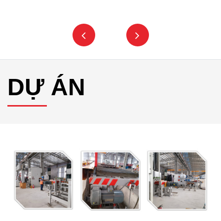
DỰ ÁN