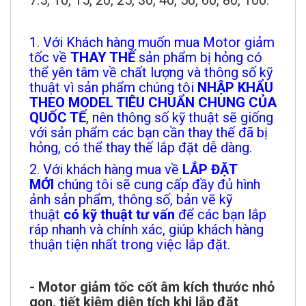
7.5, 10, 15, 20, 25, 30, 40, 50, 60, 80, 100.
1. Với Khách hàng muốn mua Motor giảm
tốc về
THAY THẾ
sản phẩm bị hỏng có
thể yên tâm về chất lượng và thông số kỹ
thuật vì sản phẩm chúng tôi
NHẬP KHẨU
THEO MODEL TIÊU CHUẨN CHUNG CỦA
QUỐC TẾ
, nên thông số kỹ thuật sẽ giống
với sản phẩm các bạn cần thay thế đã bị
hỏng, có thể thay thế lắp đặt dễ dàng.
2. Với khách hàng mua về
LẮP ĐẶT
MỚI
chúng tôi sẽ cung cấp đầy đủ hình
ảnh sản phẩm, thông số, bản vẽ kỹ
thuật
có kỹ thuật tư vấn
để các bạn lắp
ráp nhanh và chính xác, giúp khách hàng
thuận tiện nhất trong việc lắp đặt.
- Motor giảm tốc cốt âm kích thước nhỏ
gọn, tiết kiệm diện tích khi lắp đặt