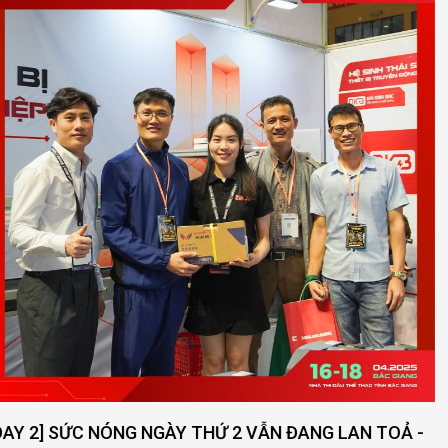
ĐẠI KINH BẮC MỞ RỘNG QUY MÔ - NÂNG CAO CHẤT
LƯỢNG DỊCH VỤ
XEM THÊM