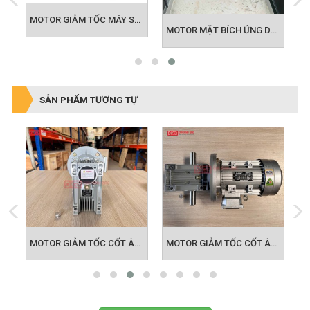
MOTOR GIẢM TỐC MÁY SẢN XUẤT KHẨU TRANG
MOTOR GIẢM TỐC CHÂN ĐẾ CHO NGÀNH CHĂN NUÔI TÔM - NUÔI HEO
MOTOR MẶT BÍCH ỨNG DỤNG KHUẤY HÓA CHẤT
SẢN PHẨM TƯƠNG TỰ
OR GIẢM TỐC CỐT ÂM NMRV 075
MOTOR GIẢM TỐC CỐT ÂM NMRV 090
MOTOR GIẢM TỐC CỐT ÂM NMRV 110