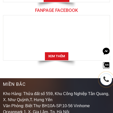
FANPAGE FACEBOOK
XEM THÊM
MIỀN BẮC
Kho Hàng: Thửa đất số 559, Khu Công Nghiệp Tân Quang,
X. Như Quỳnh,T. Hưng Yên
Văn Phòng: Biệt Thự BH10A-SP.10-56 Vinhome
Oceanpark 1, X. Gia Lâm, Tp. Hà Nội