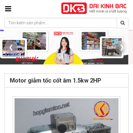
❮
❯
Motor giảm tốc cốt âm 1.5kw 2HP