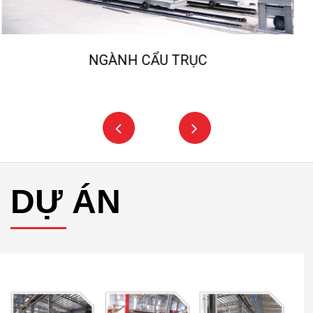
NGÀNH NGHIỀN ĐÁ, CÁT NHÂN TẠO
DỰ ÁN