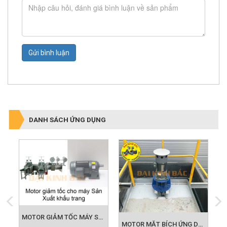
Gửi bình luận
DANH SÁCH ỨNG DỤNG
MOTOR GIẢM TỐC MÁY SẢN XUẤT KHẨU TRANG
IẢM TỐC ỨNG DỤNG BĂNG TẢI
MOTOR MẶT BÍCH ỨNG DỤNG KHUẤY HÓA CHẤT