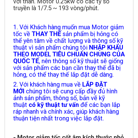
với thân. Motor 0.25kw có các tỷ số
truyền là 1/7.5 ~ 193 vòng/phút.
1. Với Khách hàng muốn mua Motor giảm
tốc về
THAY THẾ
sản phẩm bị hỏng có
thể yên tâm về chất lượng và thông số kỹ
thuật vì sản phẩm chúng tôi
NHẬP KHẨU
THEO MODEL TIÊU CHUẨN CHUNG CỦA
QUỐC TẾ
, nên thông số kỹ thuật sẽ giống
với sản phẩm các bạn cần thay thế đã bị
hỏng, có thể thay thế lắp đặt dễ dàng.
2. Với khách hàng mua về
LẮP ĐẶT
MỚI
chúng tôi sẽ cung cấp đầy đủ hình
ảnh sản phẩm, thông số, bản vẽ kỹ
thuật
có kỹ thuật tư vấn
để các bạn lắp
ráp nhanh và chính xác, giúp khách hàng
thuận tiện nhất trong việc lắp đặt.
- Motor giảm tốc cốt âm kích thước nhỏ