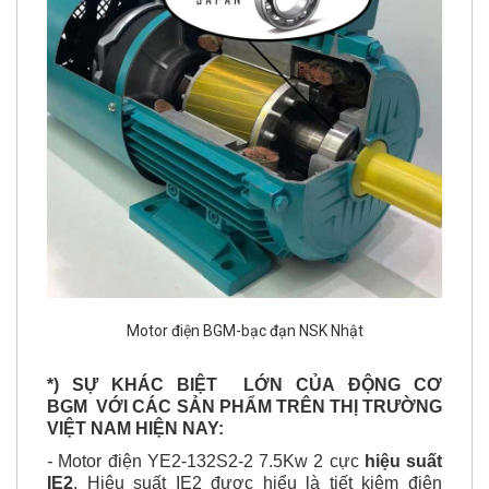
Motor điện BGM-bạc đạn NSK Nhật
*) SỰ KHÁC BIỆT LỚN CỦA ĐỘNG CƠ
BGM VỚI CÁC SẢN PHẨM TRÊN THỊ TRƯỜNG
VIỆT NAM HIỆN NAY:
-
Motor điện YE2-132S2-2 7.5Kw 2 cực
hiệu suất
IE2
. Hiệu suất IE2 được hiểu là tiết kiệm điện
năng. Phần lớn trên thị trường Việt Nam hiện nay,