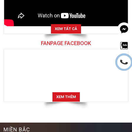
XEM TẤT CẢ
FANPAGE FACEBOOK
XEM THÊM
MIỀN BẮC