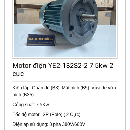
Motor điện YE2-132S2-2 7.5kw 2
cực
Kiểu lắp: Chân đế (B3), Mặt bích (B5), V
ừa đế vừa
bích (B35)
Công suất: 7.5
Kw
Tốc độ motor: 2P (Pole) ( 2 Cực)
Điện áp sử dụng: 3 pha 380V/660V
Cấp độ bảo vệ: IP 55