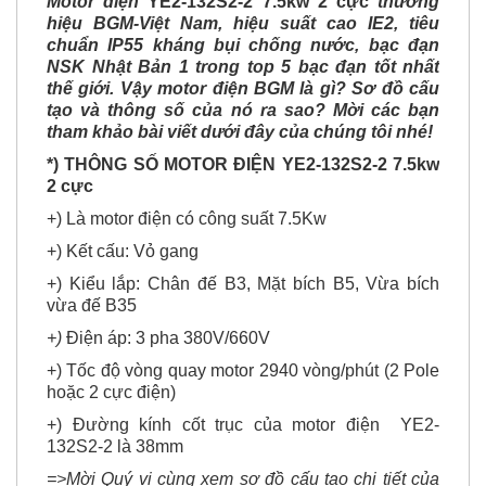
chuẩn IP55 kháng bụi chống nước, bạc đạn
NSK Nhật Bản 1 trong top 5 bạc đạn tốt nhất
thế giới. Vậy motor điện BGM là gì? Sơ đồ cấu
tạo và thông số của nó ra sao? Mời các bạn
tham khảo bài viết dưới đây của chúng tôi nhé!
*) THÔNG SỐ MOTOR ĐIỆN YE2-132S2-2 7
.5kw
2 cực
+) Là motor điện có công suất 7.5Kw
+) Kết cấu: Vỏ gang
+) Kiểu lắp: Chân đế B3, Mặt bích B5, Vừa bích
vừa đế B35
+)
Điện áp: 3 pha 380V/660V
+) Tốc độ vòng quay motor 2940 vòng/phút (2 Pole
hoặc 2 cực điện)
+) Đường kính cốt trục của motor điện YE2-
132S2-2 là 38mm
=>Mời Quý vị cùng xem sơ đồ cấu tạo chi tiết của
Motor điện
YE2-132S2-2 7.5kw