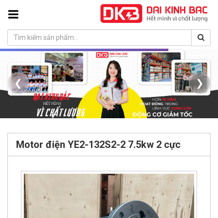
❮
❯
Motor điện YE2-132S2-2 7.5kw 2 cực