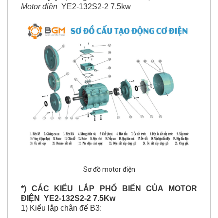
Sơ đồ motor điện
*) CÁC KIỂU LẮP PHỔ BIẾN CỦA MOTOR
ĐIỆN
YE2-132S2-2 7.5Kw
1) Kiểu lắp chân đế B3:
- Là kiểu motor được cố định bằng 4 lỗ bắt ốc trên