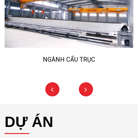
NGÀNH NGHIỀN ĐÁ, CÁT NHÂN TẠO
DỰ ÁN