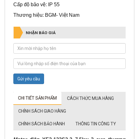
Thương hiệu: BGM- Việt Nam
NHẬN BÁO GIÁ
Gửi yêu cầu
CHI TIẾT SẢN PHẨM
CÁCH THỨC MUA HÀNG
CHÍNH SÁCH GIAO HÀNG
CHÍNH SÁCH BẢO HÀNH
THÔNG TIN CÔNG TY
Motor điện
YE2-132S2-2 7.5kw 2 cực
thương
hiệu BGM-Việt Nam, hiệu suất cao IE2, tiêu