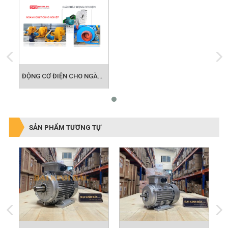
ĐỘNG CƠ ĐIỆN CHO NGÀNH QUẠT CÔNG NGHIỆP
SẢN PHẨM TƯƠNG TỰ
p
Motor điện 0.55kw 3/4hp
Motor điện 0.75kw 1hp