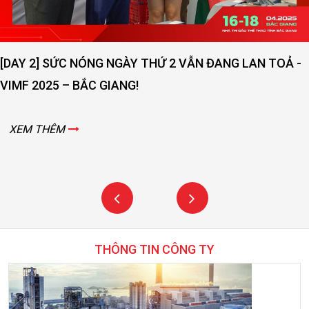
XEM 
SỨC NÓNG NGÀY THỨ 2 VẪN ĐANG LAN TOẢ -
5 – BẮC GIANG!
ÊM
THÔNG TIN CÔNG TY