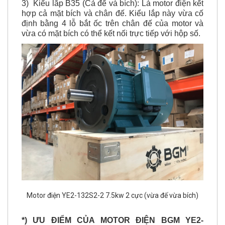
hợp cả mặt bích và chân đế. Kiểu lắp này vừa cố
định bằng 4 lỗ bắt ốc trên chân đế của motor và
vừa có mặt bích có thể kết nối trực tiếp với hộp số.
Motor điện YE2-132S2-2 7.5kw 2 cực (vừa đế vừa bích)
*) ƯU ĐIỂM CỦA
MOTOR ĐIỆN BGM YE2-
132S2-2 7.5
Kw 2 cực: