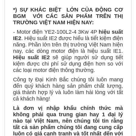
*) SỰ KHÁC BIỆT LỚN CỦA ĐỘNG CƠ
BGM VỚI CÁC SẢN PHẨM TRÊN THỊ
TRƯỜNG VIỆT NAM HIỆN NAY:
-
Motor điện YE2-100L2-4 3Kw 4P
hiệu suất
IE2
. Hiệu suất IE2 được hiểu là tiết kiệm điện
năng. Phần lớn trên thị trường Việt Nam hiện
nay, các dòng motor điện là hiệu suất IE1.
Hiệu suất IE2
sẽ giúp người sử dụng tiết
kiệm được chi phí sử dụng điện hơn so với
các loại motor điện thông thường.
Công ty Đại Kinh Bắc chúng tôi luôn mang
đến quý khách hàng sản phẩm chất lượng,
giá thành hợp lý và luôn làm hài lòng với tất
cả khách hàng!
Là đơn vị nhập khẩu chính thức mà
không phải qua trung gian hay 1 đại lý
nào tại Việt Nam, nên chúng tôi tin rằng
tất cả sản phẩm chúng tôi đang cung cấp
luôn có giá cạnh tranh và tốt nhất đến với
tất cả các khách hàng, không chỉ hài lòng