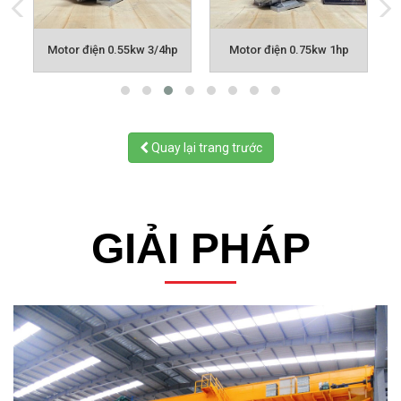
p
Motor điện 0.55kw 3/4hp
Motor điện 0.75kw 1hp
Quay lại trang trước
GIẢI PHÁP