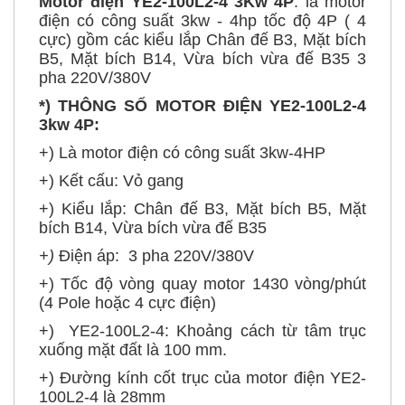
cực) gồm các kiểu lắp Chân đế B3, Mặt bích
B5, Mặt bích B14, Vừa bích vừa đế B35 3
pha 220V/380V
*) THÔNG SỐ MOTOR ĐIỆN YE2-100L2-4
3kw 4P:
+) Là motor điện có công suất 3kw-4HP
+) Kết cấu: Vỏ gang
+) Kiểu lắp: Chân đế B3, Mặt bích B5, Mặt
bích B14, Vừa bích vừa đế B35
+)
Điện áp: 3 pha 220V/380V
+) Tốc độ vòng quay motor 1430 vòng/phút
(4 Pole hoặc 4 cực điện)
+) YE2-100L2-4: Khoảng cách từ tâm trục
xuống mặt đất là 100 mm.
+) Đường kính cốt trục của motor điện YE2-
100L2-4 là 28mm
=>Mời Quý vị cùng xem sơ đồ cấu tạo chi tiết