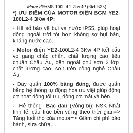
*) ƯU ĐIỂM CỦA
MOTOR ĐIỆN BGM YE2-
100L2-4​ 3Kw 4P:
- Hệ số bảo vệ bụi và nước IP55, giúp hoạt
động ngoài trời tốt hơn không sợ bụi bẩn,
kháng nước cao.
-
Motor điện
YE2-100L2-4 3Kw 4P
kết cấu
vỏ gang chắc chắn, chất lượng cao tiêu
chuẩn Châu Âu, bên ngoài phủ sơn 3 lớp
chất lượng cao, sơn trên công nghệ Châu
Âu.
- Dây quấn
100% bằng đồng,
được quấn
bằng hệ thống tự động hóa ưu việt giúp động
cơ hoạt động tối ưu, động cơ mát và bền
- Hệ thống
Bạc đạn
(Vòng bi): NSK Nhật
tinh tế, cấu trúc bền vững theo thời gian=>
Tăng tuổi thọ của motor=> Giảm chi phí bảo
hành, sửa chữa,...