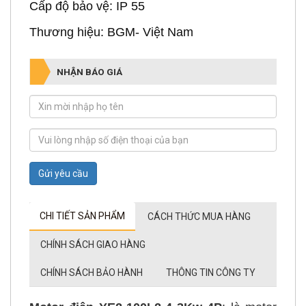
Thương hiệu: BGM- Việt Nam
NHẬN BÁO GIÁ
Gửi yêu cầu
CHI TIẾT SẢN PHẨM
CÁCH THỨC MUA HÀNG
CHÍNH SÁCH GIAO HÀNG
CHÍNH SÁCH BẢO HÀNH
THÔNG TIN CÔNG TY
Motor điện YE2-100L2-4 3Kw 4P
: là motor
điện có công suất 3kw - 4hp tốc độ 4P ( 4