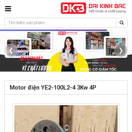
❮
❯
Motor điện YE2-100L2-4 3Kw 4P