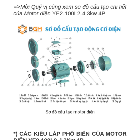
của Motor điện
YE2-100L2-4 3kw 4P
Sơ đồ cấu tạo motor điện
*) CÁC KIỂU LẮP PHỔ BIẾN CỦA MOTOR
ĐIỆN YE2-100L2-4 3Kw 4P
1) Kiểu lắp chân đế B3: