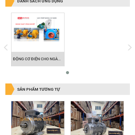
ĐỘNG CƠ ĐIỆN CHO NGÀNH QUẠT CÔNG NGHIỆP
SẢN PHẨM TƯƠNG TỰ