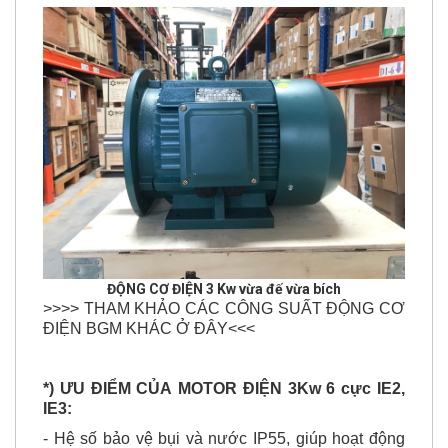
ĐỘNG CƠ ĐIỆN
3 Kw vừa đế vừa bích
>>>> THAM KHẢO CÁC CÔNG SUẤT ĐỘNG CƠ
ĐIỆN BGM KHÁC Ở ĐÂY<<<
*) ƯU ĐIỂM CỦA
MOTOR ĐIỆN 3
Kw 6 cực IE2,
IE3:
- Hệ số bảo vệ bụi và nước IP55, giúp hoạt động
ngoài trời tốt hơn không sợ bụi bẩn.