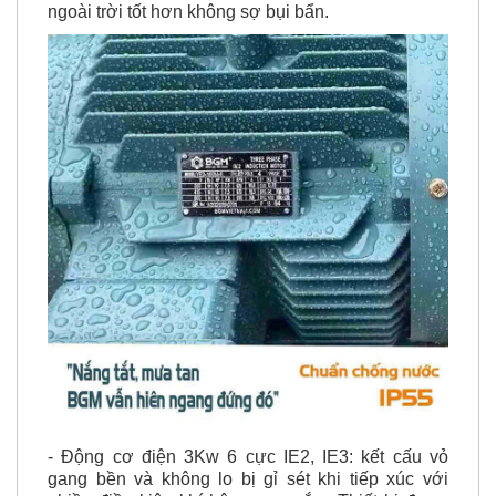
- Động cơ điện 3Kw 6 cực IE2, IE3: kết cấu vỏ
gang bền và không lo bị gỉ sét khi tiếp xúc với
nhiều điều kiện khí hậu, mưa nắng.Thiết bị được
phun lớp sơn tĩnh điện, sơn chất lượng cao tiêu