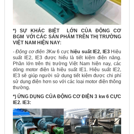
*) SỰ KHÁC BIỆT LỚN CỦA ĐỘNG CƠ
BGM VỚI CÁC SẢN PHẨM TRÊN THỊ TRƯỜNG
VIỆT NAM HIỆN NAY:
- Động cơ điện 3
Kw 6 cực
hiệu suất IE2, IE3
Hiệu
suất IE2, IE3 được hiểu là tiết kiệm điện năng.
Phần lớn trên thị trường Việt Nam hiện nay, các
dòng motor điện là hiệu suất IE1. Hiệu suất IE2,
IE3
sẽ giúp người sử dụng tiết kiệm được chi phí
sử dụng điện hơn so với các loại motor điện thông
thường.
*) ỨNG DỤNG CỦA ĐỘNG CƠ ĐIỆN 3 kw 6 CỰC
IE2. IE3: