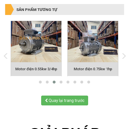
SẢN PHẨM TƯƠNG TỰ
p
Motor điện 0.55kw 3/4hp
Motor điện 0.75kw 1hp
Quay lại trang trước
GIẢI PHÁP