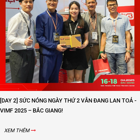
ĐẠI KINH BẮC MỞ RỘNG QUY MÔ - NÂNG CAO CHẤT
LƯỢNG DỊCH VỤ
XEM THÊM