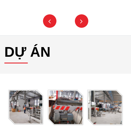
DỰ ÁN