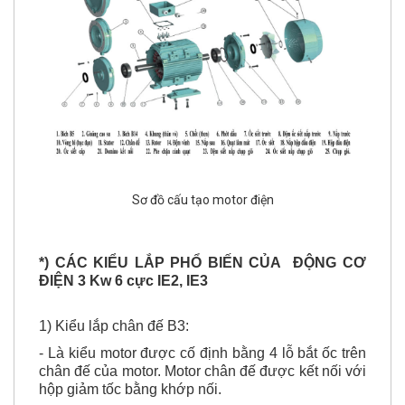
Sơ đồ cấu tạo motor điện
*) CÁC KIỂU LẮP PHỔ BIẾN CỦA ĐỘNG CƠ
ĐIỆN
3 Kw 6 cực IE2, IE3
1) Kiểu lắp chân đế B3:
- Là kiểu motor được cố định bằng 4 lỗ bắt ốc trên
chân đế của motor. Motor chân đế được kết nối với
hộp giảm tốc bằng khớp nối.
- Motor điện chân đế cũng kết nối với máy làm việc