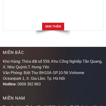
XEM THÊM
MIỀN BẮC
Kho Hàng: Thửa đất số 559, Khu Công Nghiệp Tân Quang,
X. Như Quỳnh,T. Hưng Yên
Văn Phòng: Biệt Thự BH10A-SP.10-56 Vinhome
Oceanpark 1, X. Gia Lâm, Tp. Hà Nội
Hotline
: 0909 382 863
MIỀN NAM
Trụ sở chính: Thửa đất số 1760, tờ bản đồ 07, đường Mạch