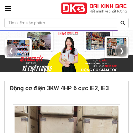
❮
❯
Động cơ điện 3KW 4HP 6 cực IE2, IE3