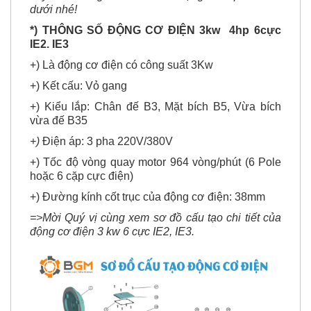
*) THÔNG SỐ ĐỘNG CƠ ĐIỆN
3
kw 4hp 6cực
IE2. IE3
+) Là động cơ điện có công suất 3Kw
+) Kết cấu: Vỏ gang
+) Kiểu lắp: Chân đế B3, Mặt bích B5, Vừa bích
vừa đế B35
+)
Điện áp: 3 pha 220V/380V
+) Tốc độ vòng quay motor 964 vòng/phút (6 Pole
hoặc 6 cặp cực điện)
+) Đường kính cốt trục của động cơ điện: 38mm
=>Mời Quý vị cùng xem sơ đồ cấu tạo chi tiết của
động cơ điện 3 kw 6 cực IE2, IE3.