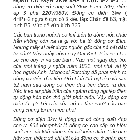
áp 3 pha 220V/380V. Động cơ điện
3kw (
4HP)~2 ngựa 6 cực có 3 kiểu lắp: Chân đế B3, mặt
bích B5, Vừa đế vừa bích B35
Các bạn trong ngành cơ khí điện tự động hóa chắc
hẳn không còn xa lạ gì với ba từ động cơ điện.
Nhưng mấy ai biết được nguồn gốc của nó bắt đầu
tư đâu? Vậy ngày hôm nay Đại Kinh Bắc sẽ chia
sẻ cho quý vị và các bạn : Vào một ngày đẹp trời
của một tháng ý nghĩa năm 1821, một nhà vật lý
học người Anh, Micheael Faraday đã phát minh ra
động cơ điện đầu tiên. Đó chỉ là thử nghiệm và sau
52 năm sau động cơ điện đầu tiên được ra đời.
Kéo theo sự phát triển của ngành công nghiệp điện
tự động hóa trên thế giới phát triển. Vậy động cơ
điện là gì? kết cấu của nó ra làm sao? các bạn
cùng chúng tôi tìm hiểu nhé!
Động cơ điện 3kw là động cơ có công suất 4hp
cho ra 964 vòng/phút là động cơ cao cấp có hiệu
suất cao, và khả năng siêu tiết kiệm điện. Các bạn
hãy xem thông số chi tiết của động cơ ở phần bên
dưới nhé!