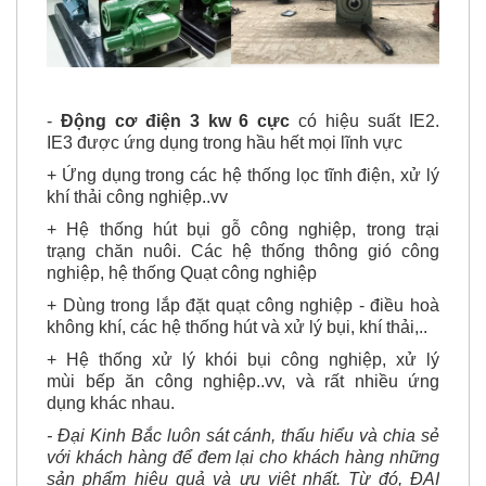
-
Động cơ điện 3 kw 6 cực
có hiệu suất IE2.
IE3 được ứng dụng trong hầu hết mọi lĩnh vực
+ Ứng dụng trong các hệ thống lọc tĩnh điện, xử lý
khí thải công nghiệp..vv
+ Hệ thống hút bụi gỗ công nghiệp, trong trại
trạng chăn nuôi. Các hệ thống thông gió công
nghiệp, hệ thống Quạt công nghiệp
+ Dùng trong lắp đặt quạt công nghiệp - điều hoà
không khí, các hệ thống hút và xử lý bụi, khí thải,..
+ Hệ thống xử lý khói bụi công nghiệp, xử lý
mùi bếp ăn công nghiệp..vv, và rất nhiều ứng
dụng khác nhau.
- Đại Kinh Bắc luôn sát cánh, thấu hiểu và chia sẻ
với khách hàng để đem lại cho khách hàng những
sản phẩm hiệu quả và ưu việt nhất. Từ đó, ĐẠI
KINH BẮC có được những kinh nghiệm hết sức