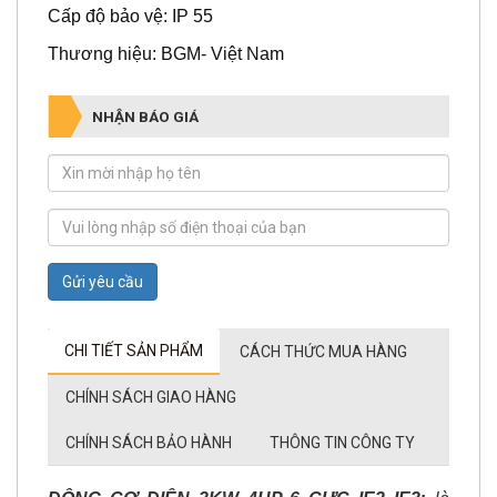
Thương hiệu: BGM- Việt Nam
NHẬN BÁO GIÁ
Gửi yêu cầu
CHI TIẾT SẢN PHẨM
CÁCH THỨC MUA HÀNG
CHÍNH SÁCH GIAO HÀNG
CHÍNH SÁCH BẢO HÀNH
THÔNG TIN CÔNG TY
ĐỘNG CƠ ĐIỆN 3KW 4HP 6 CỰC IE2 IE3
:
là
động cơ điện có công suất 3Kw, 6 cực (6P), điện