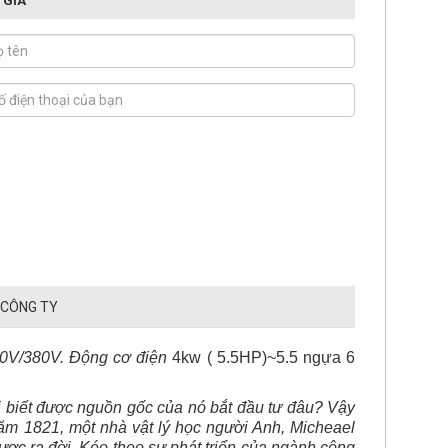
 CÔNG TY
20V/380V. Động cơ điện
4kw ( 5.5HP)~5.5 ngựa 6
i biết được nguồn gốc của nó bắt đầu tư đâu? Vậy
ăm 1821, một nhà vật lý học người Anh, Micheael
ược ra đời. Kéo theo sự phát triển của ngành công
chúng tôi tìm hiểu nhé!
à khả năng siêu tiết kiệm điện. Các bạn hãy xem