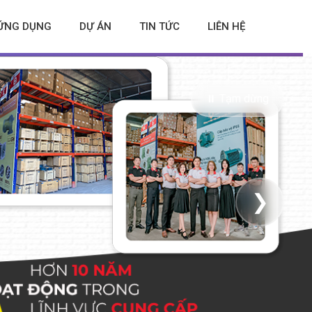
ỨNG DỤNG
DỰ ÁN
TIN TỨC
LIÊN HỆ
⏸ Tạm dừng
❯