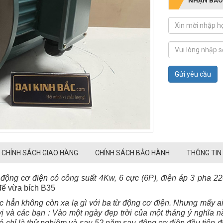
Gửi yêu cầu
CHÍNH SÁCH GIAO HÀNG
CHÍNH SÁCH BẢO HÀNH
THÔNG TIN
 động cơ điện có công suất 4Kw, 6 cực (6P), điện áp 3 pha 2
 đế vừa bích B35
c hẳn không còn xa lạ gì với ba từ động cơ điện. Nhưng mấy a
ị và các bạn : Vào một ngày đẹp trời của một tháng ý nghĩa n
ó chỉ là thử nghiệm và sau 52 năm sau động cơ điện đầu tiên đ
Vậy động cơ điện là gì? kết cấu của nó ra làm sao? các bạn cùng 
 cho ra 965 vòng/phút là động cơ cao cấp có hiệu suất cao, v
!