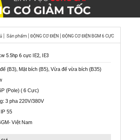
ủ
Sản phẩm
ĐỘNG CƠ ĐIỆN
ĐỘNG CƠ ĐIỆN BGM 6 CỰC
w 5.5hp 6 cực IE2, IE3
đế (B3), Mặt bích (B5), Vừa đế vừa bích (B35)
w
P (Pole) ( 6 Cực)
g: 3 pha 220V/380V
 IP 55
BGM- Việt Nam
 GIÁ