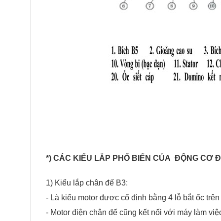
*) CÁC KIỂU LẮP PHỔ BIẾN CỦA ĐỘNG CƠ Đ
1) Kiểu lắp chân đế B3:
- Là kiểu motor được cố định bằng 4 lỗ bắt ốc trê
- Motor điện chân đế cũng kết nối với máy làm việc