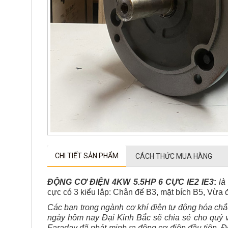
CHI TIẾT SẢN PHẨM
CÁCH THỨC MUA HÀNG
ĐỘNG CƠ ĐIỆN 4KW 5.5HP 6 CỰC IE2 IE3
:
là
cực có 3 kiểu lắp: Chân đế B3, mặt bích B5, Vừa
Các bạn trong ngành cơ khí điện tự động hóa chắ
ngày hôm nay Đại Kinh Bắc sẽ chia sẻ cho quý v
Faraday đã phát minh ra động cơ điện đầu tiên. Đ
nghiệp điện tự động hóa trên thế giới phát triển. 
Động cơ điện 4kw là động cơ có công suất 5.5hp
thông số chi tiết của động cơ ở phần bên dưới nhé