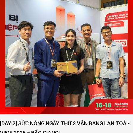
[DAY 2] SỨC NÓNG NGÀY THỨ 2 VẪN ĐANG LAN TOẢ -
VIMF 2025 – BẮC GIANG!