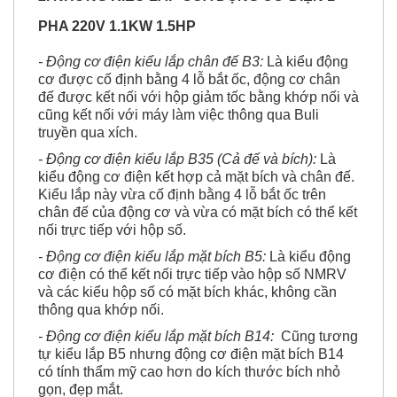
PHA
220V 1.1KW 1.5HP
- Động cơ điện kiểu lắp chân đế B3:
Là kiểu động
cơ được cố định bằng 4 lỗ bắt ốc, động cơ chân
đế được kết nối với hộp giảm tốc bằng khớp nối và
cũng kết nối với máy làm việc thông qua Buli
truyền qua xích.
- Động cơ điện kiểu lắp B35 (Cả đế và bích):
Là
kiểu động cơ điện kết hợp cả mặt bích và chân đế.
Kiểu lắp này vừa cố định bằng 4 lỗ bắt ốc trên
chân đế của
động cơ
và vừa có mặt bích có thể kết
nối trực tiếp với hộp số.
- Động cơ điện kiểu lắp mặt bích B5:
Là kiểu động
cơ điện có thể kết nối trực tiếp vào hộp số NMRV
và các kiểu hộp số có mặt bích khác, không cần
thông qua khớp nối.
- Động cơ điện kiểu lắp mặt bích B14:
Cũng tương
tự kiểu lắp B5 nhưng động cơ điện mặt bích B14
có tính thẩm mỹ cao hơn do kích thước bích nhỏ
gọn, đẹp mắt.