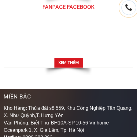
FANPAGE FACEBOOK
XEM THÊM
MIỀN BẮC
Kho Hàng: Thửa đất số 559, Khu Công Nghiệp Tân Quang,
X. Như Quỳnh,T. Hưng Yên
Văn Phòng: Biệt Thự BH10A-SP.10-56 Vinhome
Oceanpark 1, X. Gia Lâm, Tp. Hà Nội