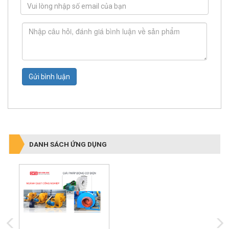
Gửi bình luận
DANH SÁCH ỨNG DỤNG