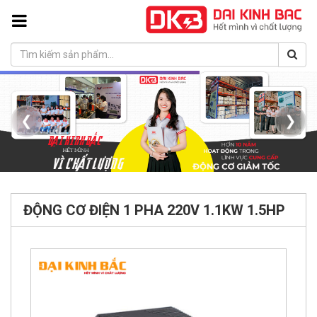
❮
❯
ĐỘNG CƠ ĐIỆN 1 PHA 220V 1.1KW 1.5HP