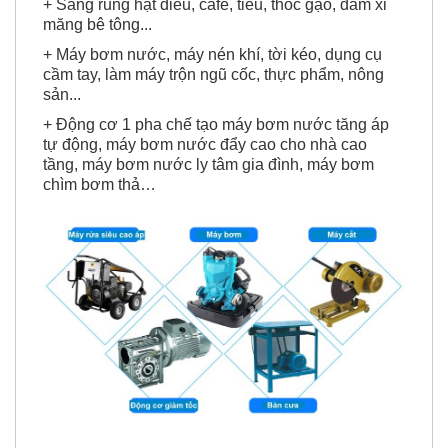
+ Sàng rung hạt điều, cafe, tiêu, thóc gạo, đầm xi
măng bê tông...
+ Máy bơm nước, máy nén khí, tời kéo, dụng cụ
cầm tay, làm máy trộn ngũ cốc, thực phẩm, nông
sản...
+ Động cơ 1 pha chế tạo máy bơm nước tăng áp
tự động, máy bơm nước đẩy cao cho nhà cao
tầng, máy bơm nước ly tâm gia đình, máy bơm
chìm bơm thả…