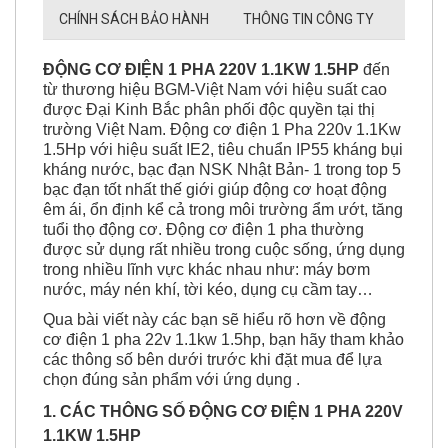
CHÍNH SÁCH BẢO HÀNH
THÔNG TIN CÔNG TY
ĐỘNG CƠ ĐIỆN
1 PHA 220V 1.1KW 1.5HP
đến
từ thương hiệu BGM-Việt Nam với hiệu suất cao
được Đại Kinh Bắc phân phối độc quyền tại thị
trường Việt Nam. Động cơ điện 1 Pha 220v 1.1Kw
1.5Hp với hiệu suất IE2, tiêu chuẩn IP55 kháng bụi
kháng nước, bạc đạn NSK Nhật Bản- 1 trong top 5
bạc đạn tốt nhất thế giới giúp động cơ hoạt động
êm ái, ổn định kể cả trong môi trường ẩm ướt, tăng
tuổi thọ động cơ. Động cơ điện 1 pha thường
được sử dụng rất nhiều trong cuộc sống, ứng dụng
trong nhiều lĩnh vực khác nhau như: máy bơm
nước, máy nén khí, tời kéo, dụng cụ cầm tay…
Qua bài viết này các bạn sẽ hiểu rõ hơn về động
cơ điện 1 pha 22v 1.1kw 1.5hp, bạn hãy tham khảo
các thông số bên dưới trước khi đặt mua để lựa
chọn đúng sản phẩm với ứng dụng .
1. CÁC THÔNG SỐ
ĐỘNG CƠ ĐIỆN 1 PHA
220V
1.1KW 1.5HP