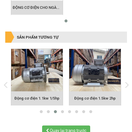
ĐỘNG CƠ ĐIỆN CHO NGÀNH QUẠT CÔNG NGHIỆP
SẢN PHẨM TƯƠNG TỰ
p
Động cơ điện 1.1kw 1/5hp
Động cơ điện 1.5kw 2hp
Quay lại trang trước