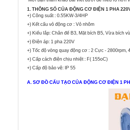
1. THÔNG SỐ CỦA
ĐỘNG CƠ ĐIỆN 1 PHA
220
+) Công suất : 0.55KW-3/4HP
+) Kết cấu vỏ động cơ : Vỏ nhôm
+) Kiểu lắp: Chân đế B3, Mặt bích B5, Vừa bích v
+) Điện áp: 1 pha 220V
+) Tốc độ vòng quay động cơ : 2 Cực - 2800rpm,
+) Cấp cách điện chịu nhiệt : F( 155oC)
+) Cấp độ bảo vệ: IP 55
A. SƠ ĐỒ CẤU TẠO CỦA ĐỘNG CƠ ĐIỆN 1 P