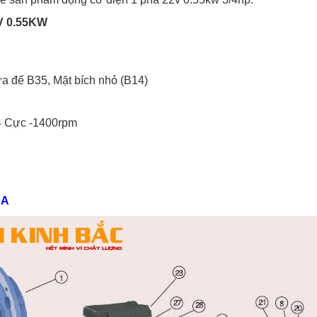
V 0.55KW
ừa đế B35, Mặt bích nhỏ (B14)
 4 Cực -1400rpm
HA