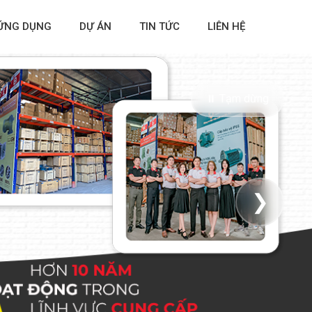
ỨNG DỤNG
DỰ ÁN
TIN TỨC
LIÊN HỆ
⏸ Tạm dừng
❯