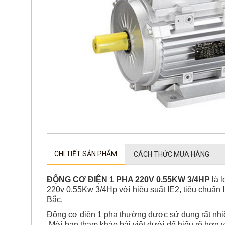
CHI TIẾT SẢN PHẨM
CÁCH THỨC MUA HÀNG
ĐỘNG CƠ ĐIỆN
1 PHA 220V 0.55KW 3/4HP
là l
220v 0.55Kw 3/4Hp với hiệu suất IE2, tiêu chuẩn
Bắc.
Động cơ điện 1 pha thường được sử dụng rất nhiề
Mời bạn tham khảo bài viêt dưới để hiểu rõ hơn 