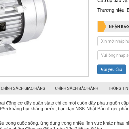
Cấp độ bảo vệ:
Thương hiệu: 
NHẬN BÁO
Gửi yêu cầu
CHÍNH SÁCH GIAO HÀNG
CHÍNH SÁCH BẢO HÀNH
THÔNG TIN
oại động cơ dây quấn stato chỉ có một cuộn dây pha ,nguồn cấp
 IP55 kháng bụi kháng nước, bạc đạn NSK Nhật Bản được phân 
u trong cuộc sống, ứng dụng trong nhiều lĩnh vực khác nhau n
về sản phẩm động cơ điện 1 pha 22v 0.55kw 3/4hp.