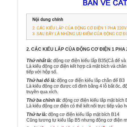
Nội dung chính
2. CÁC KIỂU LẮP CỦA ​ĐỘNG CƠ ĐIỆN 1 PHA 220V
3. SAU ĐÂY LÀ NHỮNG ƯU ĐIỂM CỦA ĐỘNG CƠ ĐI
2. CÁC KIỂU LẮP CỦA ​
ĐỘNG CƠ ĐIỆN 1 PHA 
Thứ nhất là:
động cơ điện kiểu lắp B35(Cả đế và 
Là kiểu động cơ điện kết hợp cả mặt bích và chân 
tiếp với hộp số.
Thứ hai đó là:
động cơ điện kiểu lắp chân đế B3
Là kiểu động cơ được cố định bằng 4 lỗ bắt ốc, đ
truyền qua xích.
Thứ ba chính là:
động cơ điện kiểu lắp mặt bích 
Là kiểu động cơ điện có thể kết nối trực tiếp và
Thứ tư là:
động cơ điện kiểu lắp mặt bích B14
Cũng tương tự kiểu lắp B5 nhưng động cơ điện mặ