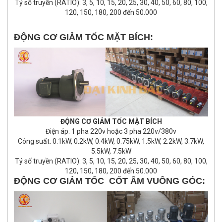
Tỷ số truyền (RATIO): 3, 5, 10, 15, 20, 25, 30, 40, 50, 60, 80, 100,
120, 150, 180, 200 đến 50.000
ĐỘNG CƠ GIẢM TỐC MẶT BÍCH:
ĐỘNG CƠ GIẢM TỐC MẶT BÍCH
Điện áp: 1 pha 220v hoặc 3 pha 220v/380v
Công suất: 0.1kW, 0.2kW, 0.4kW, 0.75kW, 1.5kW, 2.2kW, 3.7kW,
5.5kW, 7.5kW
Tỷ số truyền (RATIO): 3, 5, 10, 15, 20, 25, 30, 40, 50, 60, 80, 100,
120, 150, 180, 200 đến 50.000
ĐỘNG CƠ GIẢM TỐC CỐT ÂM VUÔNG GÓC: