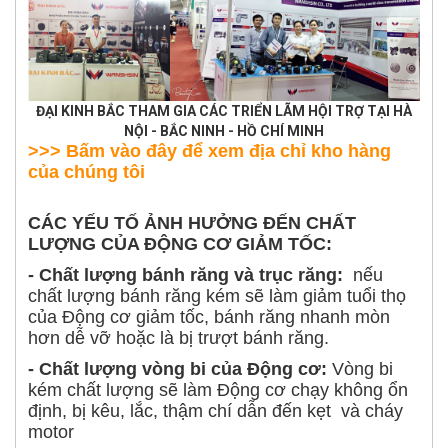
ĐẠI KINH BẮC THAM GIA CÁC TRIỂN LÃM HỘI TRỢ TẠI HÀ
NỘI - BẮC NINH - HỒ CHÍ MINH
>>> Bấm vào đây để xem địa chỉ kho hàng
của chúng tôi
CÁC YẾU TỐ ẢNH HƯỞNG ĐẾN CHẤT
LƯỢNG CỦA ĐỘNG CƠ GIẢM TỐC:
- Chất lượng bánh răng và trục răng:
nếu
chất lượng bánh răng kém sẽ làm giảm tuổi thọ
của Động cơ giảm tốc, bánh răng nhanh mòn
hơn dễ vỡ hoặc là bị trượt bánh răng.
- Chất lượng vòng bi của Động cơ:
Vòng bi
kém chất lượng sẽ làm Động cơ chạy không ổn
định, bị kêu, lắc, thậm chí dẫn đến kẹt và cháy
motor