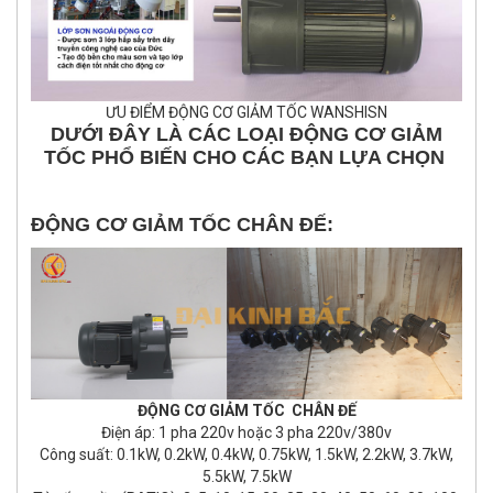
ƯU ĐIỂM ĐỘNG CƠ GIẢM TỐC WANSHISN
DƯỚI ĐÂY LÀ CÁC LOẠI ĐỘNG CƠ GIẢM
TỐC PHỔ BIẾN CHO CÁC BẠN LỰA CHỌN
ĐỘNG CƠ GIẢM TỐC CHÂN ĐẾ:
ĐỘNG CƠ GIẢM TỐC CHÂN ĐẾ
Điện áp: 1 pha 220v hoặc 3 pha 220v/380v
Công suất: 0.1kW, 0.2kW, 0.4kW, 0.75kW, 1.5kW, 2.2kW, 3.7kW,
5.5kW, 7.5kW