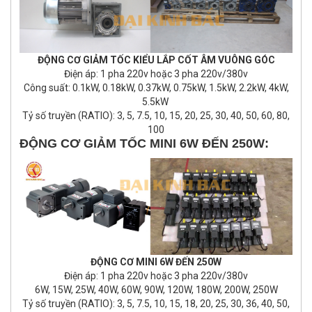
ĐỘNG CƠ GIẢM TỐC KIỂU LẮP CỐT ÂM VUÔNG GÓC
Điện áp: 1 pha 220v hoặc 3 pha 220v/380v
Công suất: 0.1kW, 0.18kW, 0.37kW, 0.75kW, 1.5kW, 2.2kW, 4kW,
5.5kW
Tỷ số truyền (RATIO): 3, 5, 7.5, 10, 15, 20, 25, 30, 40, 50, 60, 80,
100
ĐỘNG CƠ GIẢM TỐC MINI 6W ĐẾN 250W:
ĐỘNG CƠ MINI 6W ĐẾN 250W
Điện áp: 1 pha 220v hoặc 3 pha 220v/380v
6W, 15W, 25W, 40W, 60W, 90W, 120W, 180W, 200W, 250W
Tỷ số truyền (RATIO): 3, 5, 7.5, 10, 15, 18, 20, 25, 30, 36, 40, 50,