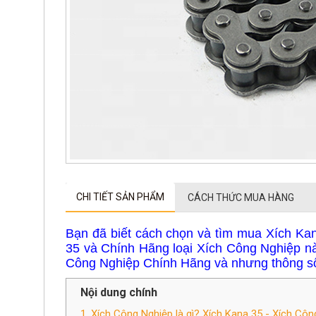
CHI TIẾT SẢN PHẨM
CÁCH THỨC MUA HÀNG
Bạn đã biết cách chọn và tìm mua Xích Ka
35 và Chính Hãng loại Xích Công Nghiệp này
Công Nghiệp Chính Hãng và nhưng thông số
Nội dung chính
1. Xích Công Nghiệp là gì? Xích Kana 35 - Xích Côn
2. Những thông số cơ bản và cách xác định Xích K
3. Những ưu điểm và Catalog, bản vẽ của Xích Côn
4. Ở đâu bán Xích Công Nghiệp Chính Hãng, Xích K