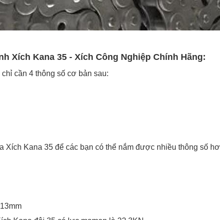
ịnh Xích Kana 35 - Xích Công Nghiệp Chính Hãng:
chỉ cần 4 thông số cơ bản sau:
ủa Xích Kana 35 để các bạn có thể nắm được nhiều thông số h
10,13mm
ích Kana đôi 35 có lực momen là 22,3KN