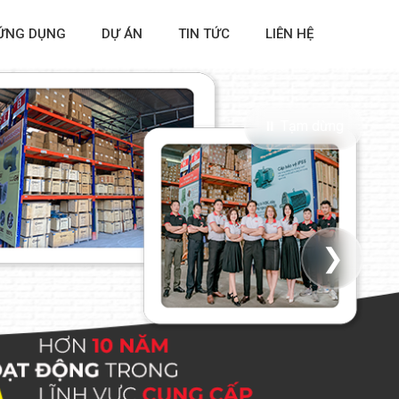
ỨNG DỤNG
DỰ ÁN
TIN TỨC
LIÊN HỆ
⏸ Tạm dừng
❯