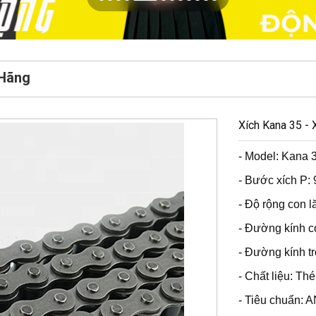
 Hãng
Xích Kana 35 -
- Model: Kana 
- Bước xích P:
- Độ rộng con 
- Đường kính c
- Đường kính t
- Chất liệu: T
- Tiêu chuẩn: 
- Xuất xứ: Chin
NHẬN BÁO