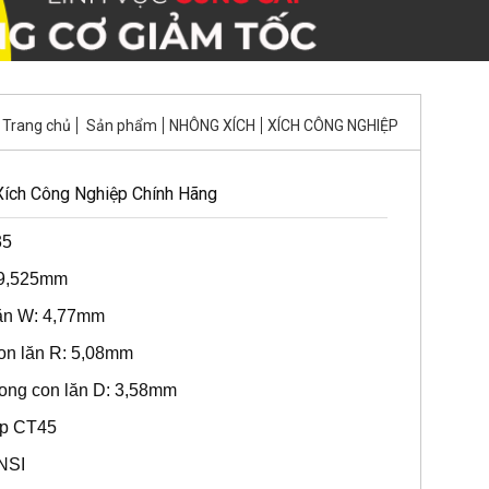
Trang chủ
Sản phẩm
NHÔNG XÍCH
XÍCH CÔNG NGHIỆP
 Xích Công Nghiệp Chính Hãng
35
 9,525mm
lăn W: 4,77mm
on lăn R: 5,08mm
rong con lăn D: 3,58mm
hép CT45
ANSI
a
 GIÁ