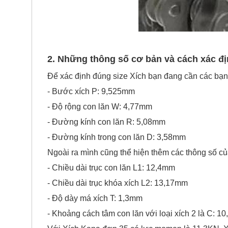
2. Những thông số cơ bản và cách xác đ
Để xác định đúng size Xích bạn đang cần các bạn 
- Bước xích P: 9,525mm
- Độ rộng con lăn W: 4,77mm
- Đường kính con lăn R: 5,08mm
- Đường kính trong con lăn D: 3,58mm
Ngoài ra mình cũng thể hiện thêm các thông số c
- Chiều dài trục con lăn L1: 12,4mm
- Chiều dài trục khóa xích L2: 13,17mm
- Độ dày má xích T: 1,3mm
- Khoảng cách tâm con lăn với loại xích 2 là C: 
Với Xích Kana đơn 35 có lực momen là 11,3KN, X