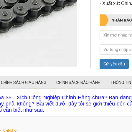
Gửi yêu cầu
CHÍNH SÁCH GIAO HÀNG
CHÍNH SÁCH BẢO HÀNH
THÔNG TIN
na 35 - Xích Công Nghiệp Chính Hãng chưa? Bạn đang
 phải không? Bài viết dưới đây tôi sẽ giới thiệu đến c
 cần biết như sau:
g Nghiệp:
ana 35 - Xích Công Nghiệp Chính Hãng:
g Nghiệp Chính Hãng - Xích Kana 35:
ana 35 uy tín?