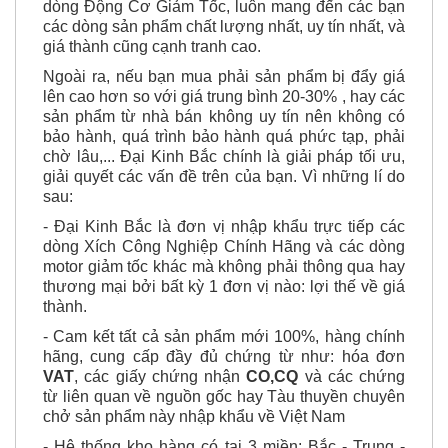
Kinh Bắc
là đơn vị thị phần số 1 về nhập khẩu các
dòng Động Cơ Giảm Tốc, luôn mang đến các bạn
các dòng sản phẩm chất lượng nhất, uy tín nhất, và
giá thành cũng cạnh tranh cao.
Ngoài ra, nếu bạn mua phải sản phẩm bị đẩy giá
lên cao hơn so với giá trung bình 20-30% , hay các
sản phẩm từ nhà bán không uy tín nên không có
bảo hành, quá trình bảo hành quá phức tạp, phải
chờ lâu,... Đại Kinh Bắc chính là giải pháp tối ưu,
giải quyết các vấn đề trên của bạn. Vì những lí do
sau:
- Đại Kinh Bắc là đơn vị nhập khẩu trực tiếp các
dòng Xích Công Nghiệp Chính Hãng và các dòng
motor giảm tốc khác mà không phải thông qua hay
thương mại bởi bất kỳ 1 đơn vị nào: lợi thế về giá
thành.
- Cam kết tất cả sản phẩm mới 100%, hàng chính
hãng, cung cấp đầy đủ chứng từ như: hóa đơn
VAT
, các giấy chứng nhận
CO,CQ
và các chứng
từ liên quan về nguồn gốc hay Tàu thuyền chuyên
chở sản phẩm này nhập khẩu về Việt Nam