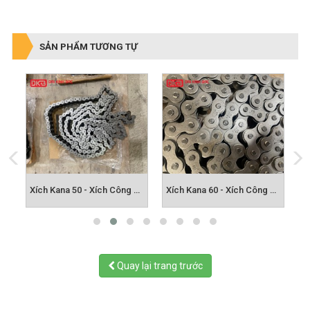
SẢN PHẨM TƯƠNG TỰ
h Công Nghiệp Chính Hãng
Xích Kana 60 - Xích Công Nghiệp Chính Hãng
Xích Kana 80 - Xích Công Nghiệp Chính Hãng
Quay lại trang trước