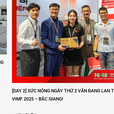
[DAY 2] SỨC NÓNG NGÀY THỨ 2 VẪN ĐANG LAN TOẢ -
VIMF 2025 – BẮC GIANG!