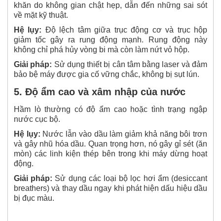
khăn do không gian chật hẹp, dẫn đến những sai sót
về mặt kỹ thuật.
Hệ lụy:
Độ lệch tâm giữa trục động cơ và trục hộp
giảm tốc gây ra rung động mạnh. Rung động này
không chỉ phá hủy vòng bi mà còn làm nứt vỏ hộp.
Giải pháp:
Sử dụng thiết bị cân tâm bằng laser và đảm
bảo bệ máy được gia cố vững chắc, không bị sụt lún.
5. Độ ẩm cao và xâm nhập của nước
Hầm lò thường có độ ẩm cao hoặc tình trạng ngập
nước cục bộ.
Hệ lụy:
Nước lẫn vào dầu làm giảm khả năng bôi trơn
và gây nhũ hóa dầu. Quan trọng hơn, nó gây gỉ sét (ăn
mòn) các linh kiện thép bên trong khi máy dừng hoạt
động.
Giải pháp:
Sử dụng các loại bộ lọc hơi ẩm (desiccant
breathers) và thay dầu ngay khi phát hiện dấu hiệu dầu
bị đục màu.