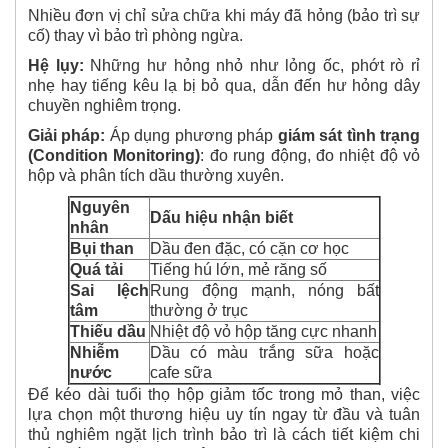
Nhiều đơn vị chỉ sửa chữa khi máy đã hỏng (bảo trì sự
cố) thay vì bảo trì phòng ngừa.
Hệ lụy:
Những hư hỏng nhỏ như lỏng ốc, phớt rò rỉ
nhẹ hay tiếng kêu lạ bị bỏ qua, dẫn đến hư hỏng dây
chuyền nghiêm trọng.
Giải pháp:
Áp dụng phương pháp
giám sát tình trạng
(Condition Monitoring)
: đo rung động, đo nhiệt độ vỏ
hộp và phân tích dầu thường xuyên.
Nguyên
Dấu hiệu nhận biết
nhân
Bụi than
Dầu đen đặc, có cặn cơ học
Quá tải
Tiếng hú lớn, mẻ răng số
Sai lệch
Rung động mạnh, nóng bất
tâm
thường ở trục
Thiếu dầu
Nhiệt độ vỏ hộp tăng cực nhanh
Nhiễm
Dầu có màu trắng sữa hoặc
nước
cafe sữa
Để kéo dài tuổi thọ hộp giảm tốc trong mỏ than, việc
lựa chọn một thương hiệu uy tín ngay từ đầu và tuân
thủ nghiêm ngặt lịch trình bảo trì là cách tiết kiệm chi