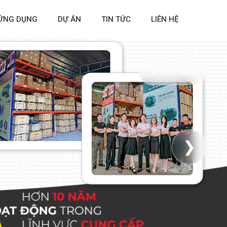
ỨNG DỤNG
DỰ ÁN
TIN TỨC
LIÊN HỆ
⏸ Tạm dừng
❯