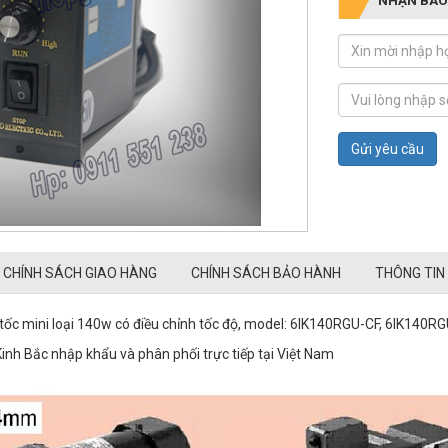
Gửi yêu cầu
CHÍNH SÁCH GIAO HÀNG
CHÍNH SÁCH BẢO HÀNH
THÔNG TIN
ốc mini loại 140w có điều chỉnh tốc độ, model: 6IK140RGU-CF, 6IK140R
h Bắc nhập khẩu và phân phối trực tiếp tại Việt Nam