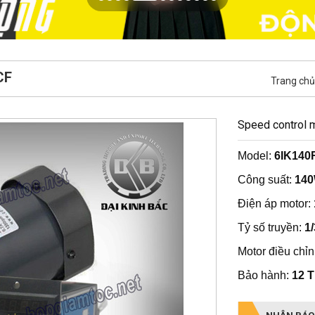
CF
Trang chủ
Speed control
Model:
6IK140
Công suất:
14
Điện áp motor:
Tỷ số truyền:
1
Motor điều chỉn
Bảo hành:
12 
NHẬN BÁO