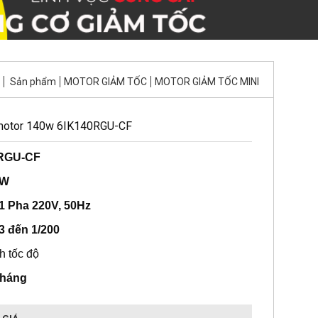
Sản phẩm
MOTOR GIẢM TỐC
MOTOR GIẢM TỐC MINI
 motor 140w 6IK140RGU-CF
RGU-CF
0W
1 Pha 220V, 50Hz
/3 đến 1/200
h tốc độ
Tháng
 GIÁ