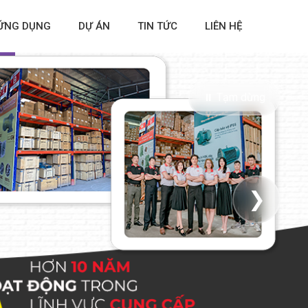
ỨNG DỤNG
DỰ ÁN
TIN TỨC
LIÊN HỆ
⏸ Tạm dừng
❯