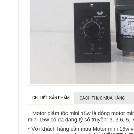
CHI TIẾT SẢN PHẨM
CÁCH THỨC MUA HÀNG
Motor giảm tốc mini 15w là dòng motor mini
mini 15w có đa dạng tỷ số truyền: 3, 3.6, 5, 7
* Với khách hàng cần mua Motor mini 15w 
của motor giúp các bạn có thể
KIỂM TRA 
* Còn khách hàng cần mua Motor giảm tốc 
và có
kỹ thuật tư vấn
để các bạn lắp đặt nh