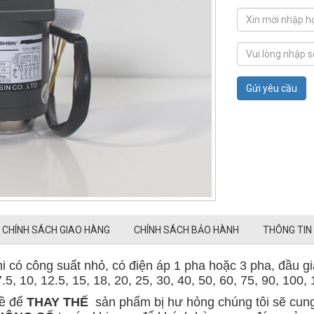
Gửi yêu cầu
CHÍNH SÁCH GIAO HÀNG
CHÍNH SÁCH BẢO HÀNH
THÔNG TIN
 có công suất nhỏ, có điện áp 1 pha hoặc 3 pha, đầu gi
.5, 10, 12.5, 15, 18, 20, 25, 30, 40, 50, 60, 75, 90, 100,
về để
THAY
THẾ
sản phẩm bị hư hỏng chúng tôi sẽ cun
THÔNG SỐ
trước khi mua để khách hàng mua đúng sản p
mini về
LẮP ĐẶT MỚI
chúng tôi sẽ cung cấp đầy đủ hìn
anh và chính xác.