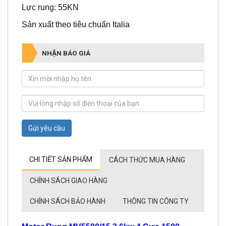
Sản xuất theo tiêu chuẩn Italia
NHẬN BÁO GIÁ
Gửi yêu cầu
CHI TIẾT SẢN PHẨM
CÁCH THỨC MUA HÀNG
CHÍNH SÁCH GIAO HÀNG
CHÍNH SÁCH BẢO HÀNH
THÔNG TIN CÔNG TY
Motor Rung MV5500/15 3.6kw 4 Cực
1500
Vòng/phút
được bán ở đâu? Đơn vị nào chuyên