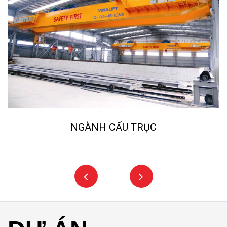
NGÀNH NGHIỀN ĐÁ, CÁT N
DỰ ÁN