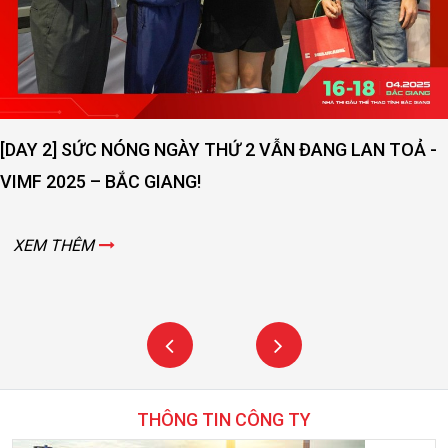
ĐẠI KINH BẮC MỞ RỘNG QUY MÔ
LƯỢNG DỊCH VỤ
XEM THÊM
N ĐANG LAN TOẢ -
THÔNG TIN CÔNG TY