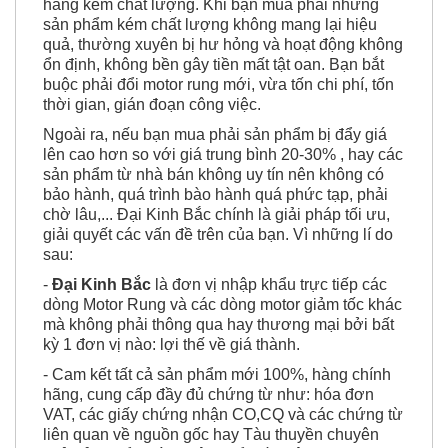
quả, thường xuyên bị hư hỏng và hoạt động không
ổn định, không bền gây tiền mất tật oan. Bạn bắt
buộc phải đổi motor rung mới, vừa tốn chi phí, tốn
thời gian, gián đoạn công việc.
Ngoài ra, nếu bạn mua phải sản phẩm bị đẩy giá
lên cao hơn so với giá trung bình 20-30% , hay các
sản phẩm từ nhà bán không uy tín nên không có
bảo hành, quá trình bào hành quá phức tạp, phải
chờ lâu,... Đại Kinh Bắc chính là giải pháp tối ưu,
giải quyết các vấn đề trên của bạn. Vì những lí do
sau:
-
Đại Kinh Bắc
là đơn vị nhập khẩu trực tiếp các
dòng Motor Rung và các dòng motor giảm tốc khác
mà không phải thông qua hay thương mại bởi bất
kỳ 1 đơn vị nào: lợi thế về giá thành.
- Cam kết tất cả sản phẩm mới 100%, hàng chính
hãng, cung cấp đầy đủ chứng từ như: hóa đơn
VAT, các giấy chứng nhận CO,CQ và các chứng từ
liên quan về nguồn gốc hay Tàu thuyền chuyên
chở sản phẩm này nhập khẩu về Việt Nam