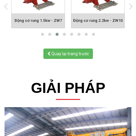
5
Động cơ rung 1.5kw - ZW7
Động cơ rung 2.2kw - ZW10
Quay lại trang trước
GIẢI PHÁP