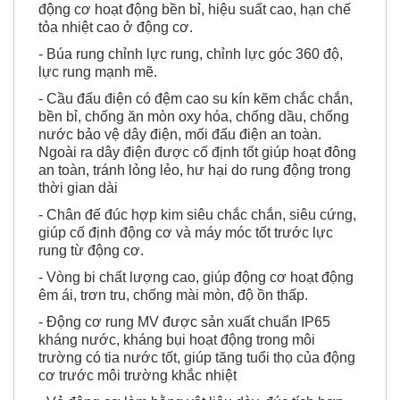
tỏa nhiệt cao ở động cơ.
- Búa rung chỉnh lực rung, chỉnh lực góc 360 độ,
lực rung mạnh mẽ.
- Cầu đấu điện có đệm cao su kín kẽm chắc chắn,
bền bỉ, chống ăn mòn oxy hóa, chống dầu, chống
nước bảo vệ dây điện, mối đấu điện an toàn.
Ngoài ra dây điện được cố định tốt giúp hoạt đông
an toàn, tránh lỏng lẻo, hư hại do rung động trong
thời gian dài
- Chân đế đúc hợp kim siêu chắc chắn, siêu cứng,
giúp cố định động cơ và máy móc tốt trước lực
rung từ động cơ.
- Vòng bi chất lượng cao, giúp động cơ hoạt động
êm ái, trơn tru, chống mài mòn, độ ồn thấp.
- Động cơ rung MV được sản xuất chuẩn IP65
kháng nước, kháng bụi hoạt động trong môi
trường có tia nước tốt, giúp tăng tuổi thọ của động
cơ trước môi trường khắc nhiệt
- Vỏ động cơ làm bằng vật liệu dày, đúc tích hợp,
mạnh mẽ, chịu lực rung tốt, thiết kế cấu trúc hoàn