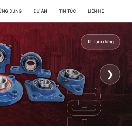
ỨNG DỤNG
DỰ ÁN
TIN TỨC
LIÊN HỆ
⏸ Tạm dừng
❯