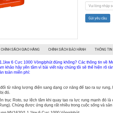
Gửi yêu cầu
CHÍNH SÁCH GIAO HÀNG
CHÍNH SÁCH BẢO HÀNH
THÔNG TIN
1.1kw 6 Cực 1000 Vòng/phút đúng không? Các thông tin về Mo
khảo hãy yên tâm vì bài viết này chúng tôi sẽ thể hiện rõ ràn
àn toàn miễn phí:
ổi từ năng lượng điện sang dạng cơ năng để tạo ra sự rung, lắ
bị đó.
ên trục Roto, sự lệch tâm khi quay tạo ra lực rung mạnh đó là
ung). Chúng được ứng dụng rất nhiều trong cuộc sống và sản 
 Rung MV1620/1 1.1kw 6 Cực 1000 Vòng/phút: