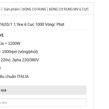
ủ
Sản phẩm
ĐỘNG CƠ RUNG
ĐỘNG CƠ RUNG MV 6 CỰC
1620/1 1,1kw 6 Cực 1000 Vòng/ Phút
/1
1Kw = 1100W
~ 1000rpm (vòng/phút)
a 220v) ,3pha 220/380V
N
tiêu chuẩn ITALIA
 GIÁ