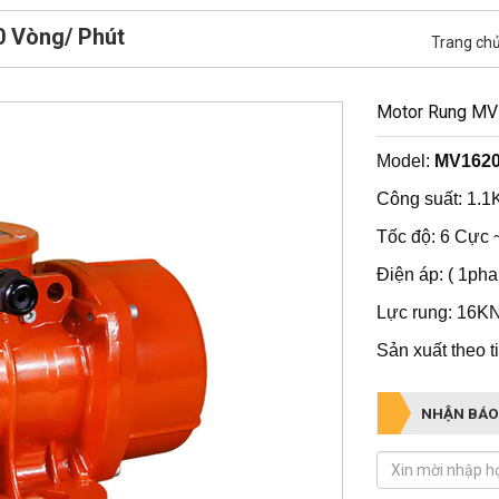
0 Vòng/ Phút
Trang ch
Motor Rung MV
Model:
MV1620
Công suất: 1.
Tốc độ: 6 Cực 
Điện áp: ( 1ph
Lực rung: 16K
Sản xuất theo 
NHẬN BÁO