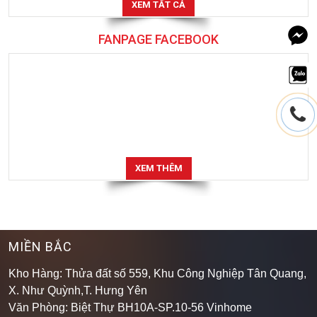
FANPAGE FACEBOOK
XEM THÊM
MIỀN BẮC
Kho Hàng: Thửa đất số 559, Khu Công Nghiệp Tân Quang,
X. Như Quỳnh,T. Hưng Yên
Văn Phòng: Biệt Thự BH10A-SP.10-56 Vinhome
Oceanpark 1, X. Gia Lâm, Tp. Hà Nội