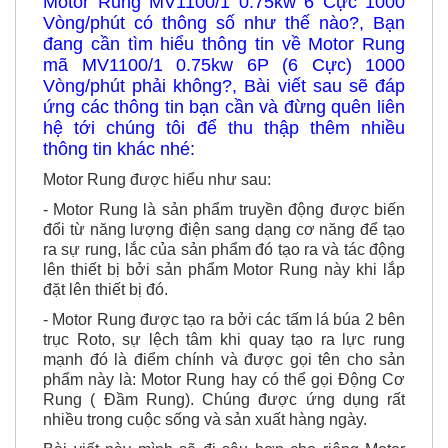
đang cần tìm hiểu thông tin về Motor Rung
mã MV1100/1 0.75kw 6P (6 Cực) 1000
Vòng/phút phải không?, Bài viết sau sẽ đáp
ứng các thông tin bạn cần và đừng quên liên
hệ tới chúng tôi để thu thập thêm nhiều
thông tin khác nhé:
Motor Rung được hiểu như sau:
- Motor Rung là sản phẩm truyền động được biến
đổi từ năng lượng điện sang dạng cơ năng để tạo
ra sự rung, lắc của sản phẩm đó tạo ra và tác động
lên thiết bị bởi sản phẩm Motor Rung này khi lắp
đặt lên thiết bị đó.
- Motor Rung được tạo ra bởi các tấm lá búa 2 bên
trục Roto, sự lệch tâm khi quay tạo ra lực rung
mạnh đó là điểm chính và được gọi tên cho sản
phẩm này là: Motor Rung hay có thể gọi Động Cơ
Rung ( Đầm Rung). Chúng được ứng dụng rất
nhiều trong cuộc sống và sản xuất hàng ngày.
Bài viết này mình sẽ đi sâu hơn cho riêng Motor
Rung MV1100/1 0.75kw 6 Cực 1000 Vòng/phút: