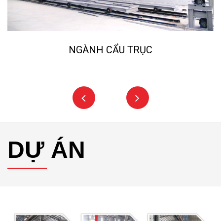
NGÀNH NGHIỀN ĐÁ, CÁT NHÂN TẠO
DỰ ÁN