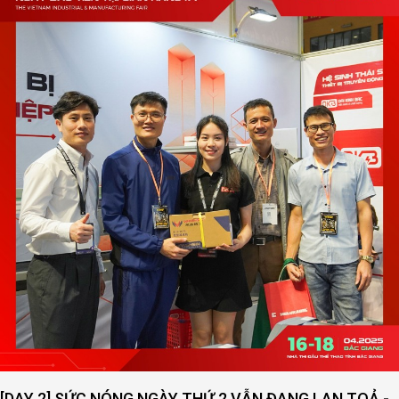
ĐẠI KINH BẮC MỞ RỘNG QUY MÔ - NÂNG CAO CHẤ
LƯỢNG DỊCH VỤ
XEM THÊM
-