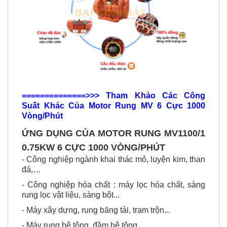
==============>>> Tham Khảo Các Công
Suất Khác Của Motor Rung MV 6 Cực 1000
Vòng/Phút
ỨNG DỤNG CỦA
MOTOR RUNG MV1100/1
0.75KW 6 CỰC 1000 VÒNG/PHÚT
- Công nghiệp ngành khai thác mỏ, luyện kim, than
đá,…
- Công nghiệp hóa chất : máy lọc hóa chất, sàng
rung lọc vật liệu, sàng bột...
- Máy xây dựng, rung băng tải, trạm trộn...
- Máy rung bê tông, đầm bê tông...