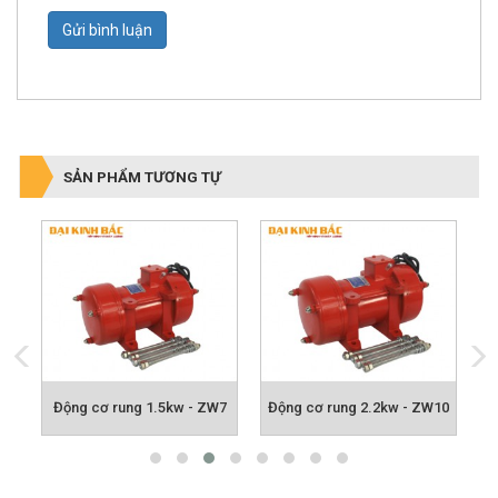
Gửi bình luận
SẢN PHẨM TƯƠNG TỰ
ộng cơ rung 1.5kw - ZW7
Động cơ rung 2.2kw - ZW10
Động cơ r