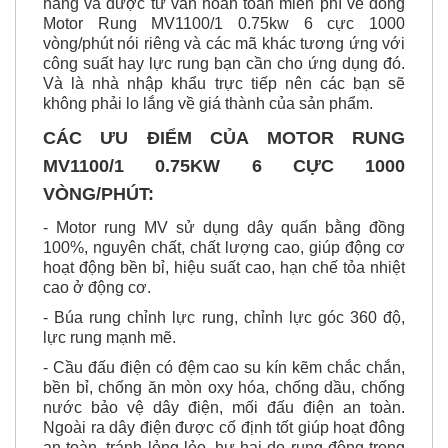
vòng/phút nói riêng và các mã khác tương ứng với
công suất hay lực rung bạn cần cho ứng dụng đó.
Và là nhà nhập khẩu trực tiếp nên các bạn sẽ
không phải lo lắng về giá thành của sản phẩm.
CÁC ƯU ĐIỂM CỦA MOTOR RUNG
MV1100/1 0.75KW 6 CỰC 1000
VÒNG/PHÚT:
- Motor rung MV sử dụng dây quấn bằng đồng
100%, nguyên chất, chất lượng cao, giúp động cơ
hoạt động bền bỉ, hiệu suất cao, hạn chế tỏa nhiệt
cao ở động cơ.
- Búa rung chỉnh lực rung, chỉnh lực góc 360 độ,
lực rung mạnh mẽ.
- Cầu đấu điện có đệm cao su kín kẽm chắc chắn,
bền bỉ, chống ăn mòn oxy hóa, chống dầu, chống
nước bảo vệ dây điện, mối đấu điện an toàn.
Ngoài ra dây điện được cố định tốt giúp hoạt đông
an toàn, tránh lỏng lẻo, hư hại do rung động trong
thời gian dài