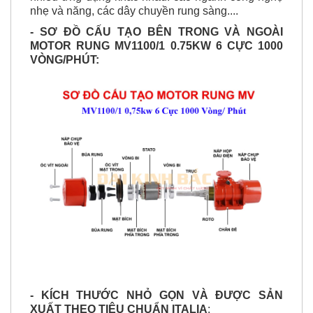
- SƠ ĐỒ CẤU TẠO BÊN TRONG VÀ NGOÀI
MOTOR RUNG MV1100/1 0.75KW 6 CỰC 1000
VÒNG/PHÚT:
- KÍCH THƯỚC NHỎ GỌN VÀ ĐƯỢC SẢN
XUẤT THEO TIÊU CHUẨN ITALIA
: