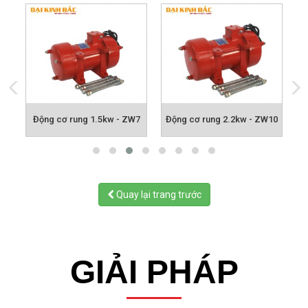
5
Động cơ rung 1.5kw - ZW7
Động cơ rung 2.2kw - ZW10
Quay lại trang trước
GIẢI PHÁP