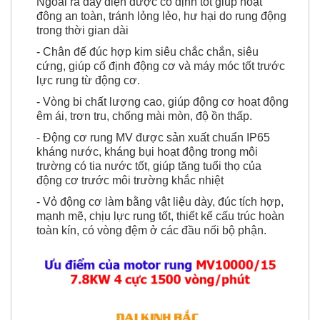
Ngoài ra dây điện được cố định tốt giúp hoạt
đông an toàn, tránh lỏng lẻo, hư hại do rung động
trong thời gian dài
- Chân đế đúc hợp kim siêu chắc chắn, siêu
cứng, giúp cố định động cơ và máy móc tốt trước
lực rung từ động cơ.
- Vòng bi chất lượng cao, giúp động cơ hoạt động
êm ái, trơn tru, chống mài mòn, độ ồn thấp.
- Động cơ rung MV được sản xuất chuẩn IP65
kháng nước, kháng bụi hoạt động trong môi
trường có tia nước tốt, giúp tăng tuổi thọ của
động cơ trước môi trường khắc nhiệt
- Vỏ động cơ làm bằng vật liệu dày, đúc tích hợp,
mạnh mẽ, chịu lực rung tốt, thiết kế cấu trúc hoàn
toàn kín, có vòng đệm ở các đầu nối bộ
phận.