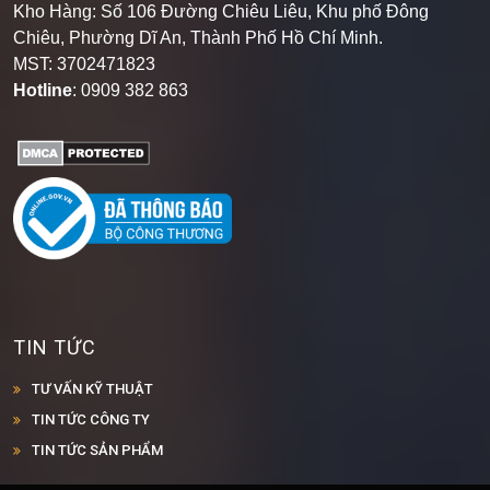
Kho Hàng: Số 106 Đường Chiêu Liêu, Khu phố Đông
Chiêu, Phường Dĩ An, Thành Phố Hồ Chí Minh
.
MST: 3702471823
Hotline
: 0909 382 863
TIN TỨC
TƯ VẤN KỸ THUẬT
TIN TỨC CÔNG TY
TIN TỨC SẢN PHẨM