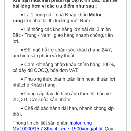
Khi bạn mua sản phẩm tại Đại Kinh Bắc, bạn sẽ
hài lòng hơn vì các ưu điểm như sau :
♦ Là 1 trong số ít nhà Nhập khẩu
Motor
rung
lớn nhất tại thị trường Việt Nam.
♦ Hệ thống các kho hàng lớn trải dài 3 miền
Bắc - Trung - Nam , giao hàng nhanh chóng, tiện
lợi.
♦ Đội ngũ hỗ trợ chăm sóc khách hàng 24/7,
am hiểu sản phẩm và kỹ thuật
♦ Cam kết hàng nhập khẩu chính hãng 100%,
có đầy đủ COCQ, hóa đơn VAT.
♦ Phương thức thanh toán linh hoạt, thuận lợi
nhấtcho Khách hàng.
♦ Cung cấp đầy đủ hình ảnh thực tế, bản vẽ
2D, 3D, CAD của sản phẩm.
♦ Chế độ bảo hành dài hạn, nhanh chóng kịp
thời.
Thông tin chi tiết sản phẩm
motor rung
MV10000/15 7.8Kw 4 cực ~ 1500vòng/phút
,
Quý