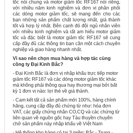
tốc nói chung và motor giảm tốc RF167 nói riêng,
với nhiều năm kinh nghiệm và đơn vị phân phối
các dòng motor giảm tốc, sẽ mang đến cho các
bạn những sản phẩm chất lượng nhất, giá thành
tốt và hợp lý nhất. Bên cạnh đó đội ngủ nhân viên
với nhiều kinh nghiệm và rất am hiểu motor giảm
tốc và đặc biệt là motor giảm tốc RF167 sẽ cung
cấp đầy đủ các thông tin bạn cần một cách chuyên
nghiệp và giao hàng nhanh nhất.
Vì sao nên chọn mua hàng và hợp tác cùng
công ty Đại Kinh Bắc?
- Đại Kinh Bắc là đơn vị nhập khẩu trực tiếp motor
giảm tốc RF167 và các dòng motor giảm tốc khác
mà không phải thông qua hay thương mại bởi bất
kỳ 1 đơn vị nào: lợi thé về giá thành.
- Cam kết tất cả sản phẩm mới 100%, hàng chính
hãng, cung cấp đầy đủ chứng từ như: hóa đơn
VAT, các giấy chứng nhận CO,CQ và các chứng từ
liên quan về nguồn gốc hay Tàu thuyền chuyên
chở sản phẩm này nhập khẩu về Việt Nam
- Hệ thống kho hàng có tại 3 miền: Bắc - Trung -