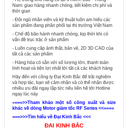
Nam: giao hàng nhanh chóng, tiết kiệm chi phí và
thời gian
- Đội ngũ nhân viên và kỹ thuật luôn am hiểu các
sản phẩm đang phân phối tại thị trường Việt Nam
- Chế độ bão hành nhanh chóng, kịp thời khi có
vấn đề trục trặc ở sản phẩm
- Luôn cung cấp ảnh thật, bản vẻ, 2D 3D CAD của
tất cả các sản phẩm
- Hàng hóa có sẵn với số lượng lớn, thanh toán
linh hoạt và tiện lợi nhất tới tất cả các khách hàng
Hãy đến với công ty Đại Kinh Bắc để trãi nghiệm
và hợp tác, bạn sẽ cảm nhận và có thể nhận được
nhiều ưu đãi ngay lập tức nếu liên hệ tới Hotline
ngay lúc này
===>>Tham khảo một số công suất và size
=
khác về dòng Motor giảm tốc RF Series <<====
===
>>>Tìm hiểu về Đại Kinh Bắc <<<
ĐẠI KINH BẮC