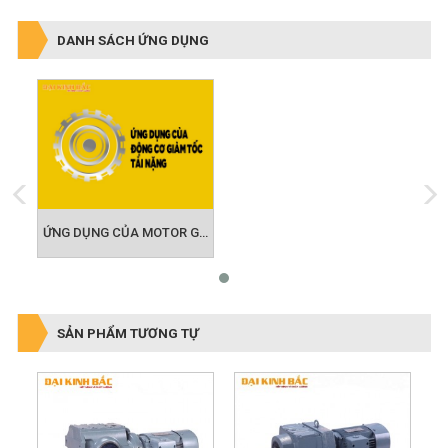
DANH SÁCH ỨNG DỤNG
ỨNG DỤNG CỦA MOTOR GIẢM TỐC TẢI NẶNG
SẢN PHẨM TƯƠNG TỰ