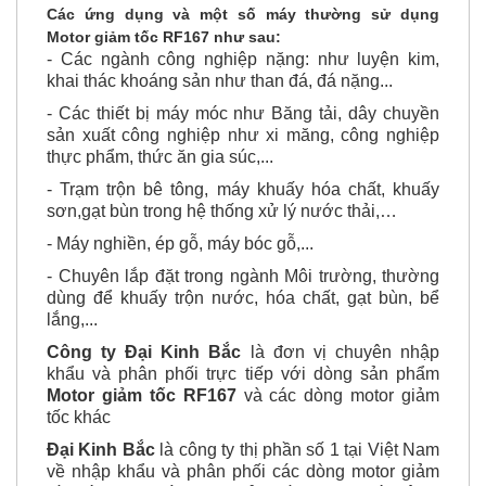
Các ứng dụng và một số máy thường sử dụng
Motor giảm tốc RF167 như sau:
- Các ngành công nghiệp nặng: như luyện kim,
khai thác khoáng sản như than đá, đá nặng...
- Các thiết bị máy móc như Băng tải, dây chuyền
sản xuất công nghiệp như xi măng, công nghiệp
thực phẩm, thức ăn gia súc,...
- Trạm trộn bê tông, máy khuấy hóa chất, khuấy
sơn,gạt bùn trong hệ thống xử lý nước thải,…
- Máy nghiền, ép gỗ, máy bóc gỗ,...
- Chuyên lắp đặt trong ngành Môi trường, thường
dùng để khuấy trộn nước, hóa chất, gạt bùn, bể
lắng,...
Công ty Đại Kinh Bắc
là đơn vị chuyên nhập
khẩu và phân phối trực tiếp với dòng sản phẩm
Motor giảm tốc RF167
và các dòng motor giảm
tốc khác
Đại Kinh Bắc
là công ty thị phần số 1 tại Việt Nam
về nhập khẩu và phân phối các dòng motor giảm