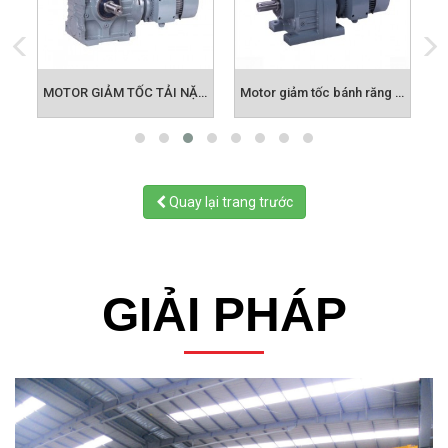
MOTOR GIẢM TỐC TẢI NẶNG CỐT ÂM SONG SONG F-SERIES
MOTOR GIẢM TỐC TẢI NẶNG S-SERIES
Motor giảm tốc bánh răng 0.75kw 1HP
Quay lại trang trước
GIẢI PHÁP