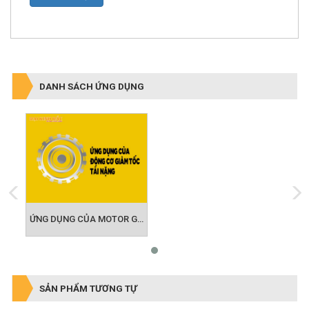
DANH SÁCH ỨNG DỤNG
ỨNG DỤNG CỦA MOTOR GIẢM TỐC TẢI NẶNG
SẢN PHẨM TƯƠNG TỰ