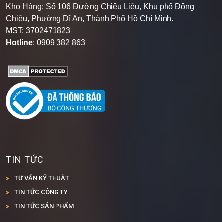
Kho Hàng: Số 106 Đường Chiêu Liêu, Khu phố Đông
Chiêu, Phường Dĩ An, Thành Phố Hồ Chí Minh
.
MST: 3702471823
Hotline
: 0909 382 863
TIN TỨC
TƯ VẤN KỸ THUẬT
TIN TỨC CÔNG TY
TIN TỨC SẢN PHẨM