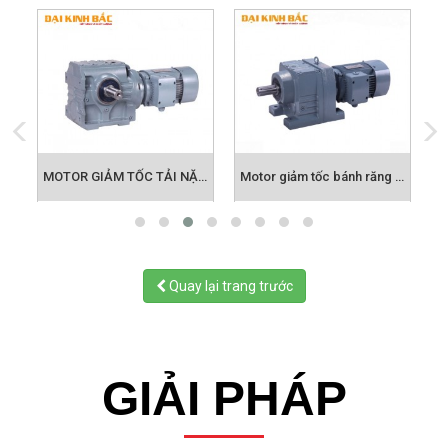
MOTOR GIẢM TỐC TẢI NẶNG CỐT ÂM SONG SONG F-SERIES
MOTOR GIẢM TỐC TẢI NẶNG S-SERIES
Motor giảm tốc bánh răng 0.75kw 1HP
Quay lại trang trước
GIẢI PHÁP