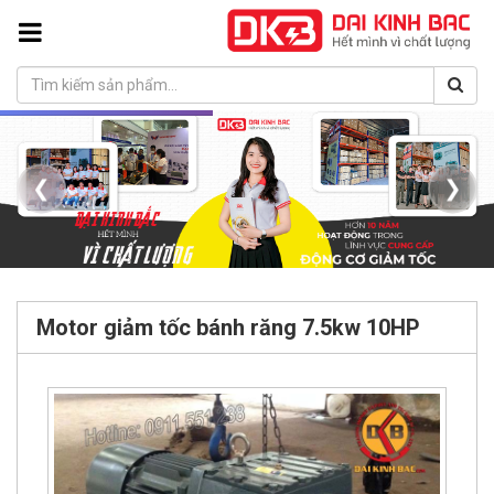
❮
❯
Motor giảm tốc bánh răng 7.5kw 10HP