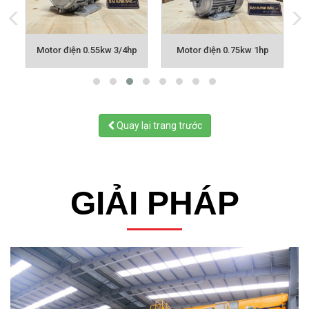
p
Motor điện 0.55kw 3/4hp
Motor điện 0.75kw 1hp
Quay lại trang trước
GIẢI PHÁP