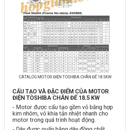
CATALOG MOTOR ĐIỆN TOSHIBA CHÂN ĐẾ 18.5KW
CẤU TẠO VÀ ĐẶC ĐIỂM CỦA MOTOR
ĐIỆN TOSHIBA CHÂN ĐẾ 18.5 KW
- Motor được cấu tạo gồm vỏ bằng hợp
kim nhôm, vỏ khía tản nhiệt nhanh cho
motor trong quá trình hoạt động.
- Dây được quấn bằng dây đồng chất
lượng đạt tiêu chuẩn của Nhật Bản.Trục