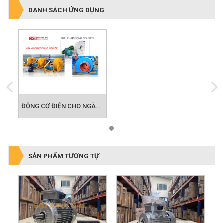
ĐỘNG CƠ ĐIỆN CHO NGÀNH QUẠT CÔNG NGHIỆP
SẢN PHẨM TƯƠNG TỰ