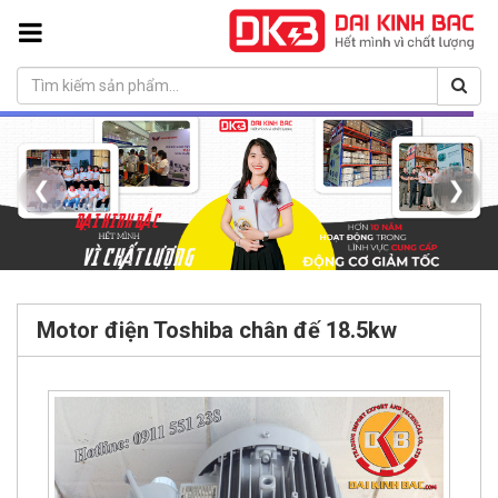
❮
❯
Motor điện Toshiba chân đế 18.5kw