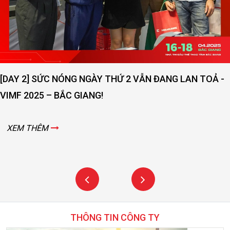
ĐẠI KINH BẮC MỞ RỘNG QUY MÔ - NÂNG CAO CHẤT
LƯỢNG DỊCH VỤ
XEM THÊM
THÔNG TIN CÔNG TY