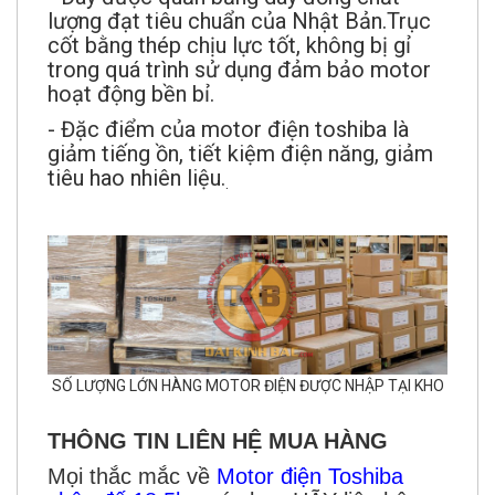
cốt bằng thép chịu lực tốt, không bị gỉ
trong quá trình sử dụng đảm bảo motor
hoạt động bền bỉ.
- Đặc điểm của motor điện toshiba là
giảm tiếng ồn, tiết kiệm điện năng, giảm
tiêu hao nhiên liệu.
.
SỐ LƯỢNG LỚN HÀNG MOTOR ĐIỆN ĐƯỢC NHẬP TẠI KHO
THÔNG TIN LIÊN HỆ MUA HÀNG
Mọi thắc mắc về
Motor điện Toshiba
chân đế
1
8.5kw
các bạn HÃY liên hệ