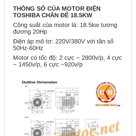
THÔNG SỐ CỦA MOTOR ĐIỆN
TOSHIBA CHÂN ĐẾ 18.5KW
Công suất của motor là:
1
8.5kw tương
đương 20Hp
Điện áp mô tơ: 220V/380V với tần số
50Hz-60Hz
Motor có tốc độ: 2 cực ~
2800v/p, 4 cực
~ 1450v/p, 6 cực ~920v/p