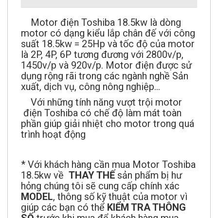
Motor điện Toshiba 18.5kw là dòng
motor có dạng kiểu lắp chân đế với công
suất 18.5kw = 25Hp và tốc độ của motor
là 2P, 4P, 6P tương đương với 2800v/p,
1450v/p và 920v/p. Motor điện được sử
dụng rộng rãi trong các ngành nghề Sản
xuất, dịch vụ, công nông nghiệp…
Với những tính năng vượt trội motor
điện Toshiba có chế độ làm mát toàn
phần giúp giải nhiệt cho motor trong quá
trình hoạt động
* Với khách hàng cần mua Motor Toshiba
18.5kw về
THAY THẾ
sản phẩm bị hư
hỏng chúng tôi sẽ cung cấp chính xác
MODEL
, thông số kỹ thuật của motor vì
giúp các bạn có thể
KIỂM TRA THÔNG
SỐ
trước khi mua để khách hàng mua
đúng sản phẩm cần thay thế.