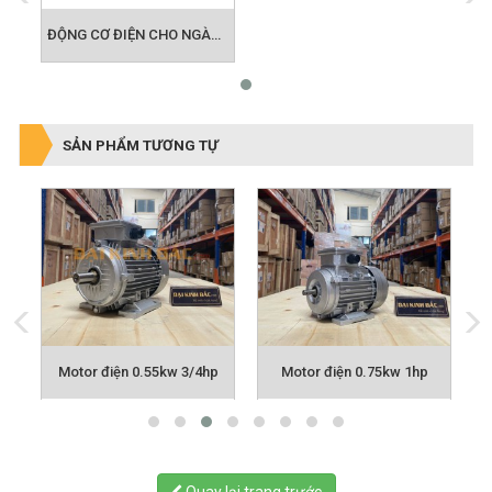
ĐỘNG CƠ ĐIỆN CHO NGÀNH QUẠT CÔNG NGHIỆP
SẢN PHẨM TƯƠNG TỰ
p
Motor điện 0.55kw 3/4hp
Motor điện 0.75kw 1hp