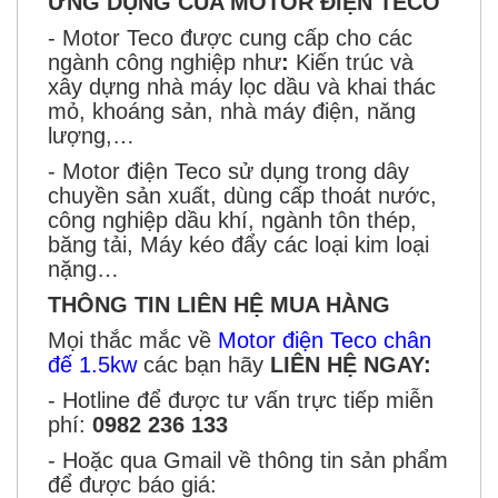
ỨNG DỤNG CỦA MOTOR ĐIỆN TECO
- Motor Teco được
cung cấp cho các
ngành công nghiệp như
:
Kiến trúc và
xây dựng nhà máy lọc dầu và khai thác
mỏ, khoáng sản
, n
hà máy điện, năng
lượng
,
…
-
Motor điện Teco sử dụng trong dây
chuyền sản xuất, dùng cấp thoát nước,
công nghiệp dầu khí, ngành tôn thép,
băng tải, Máy kéo đẩy các loại kim loại
nặng…
THÔNG TIN LIÊN HỆ MUA HÀNG
Mọi thắc mắc về
Motor điện Teco chân
đế 1.5kw
các bạn hãy
LIÊN HỆ NGAY:
- Hotline để được tư vấn trực tiếp miễn
phí:
0982 236 133
- Hoặc qua Gmail về thông tin sản phẩm
để được báo giá: