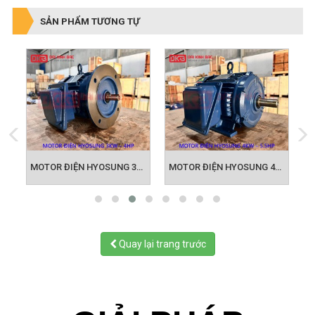
SẢN PHẨM TƯƠNG TỰ
OSUNG 3KW - MOTOR HÀN QUỐC
MOTOR ĐIỆN HYOSUNG 4KW - MOTOR HÀN QUỐC
MOTOR ĐIỆN HYOSUNG 5.5KW - MOTOR HÀN QUỐC
Quay lại trang trước
GIẢI PHÁP