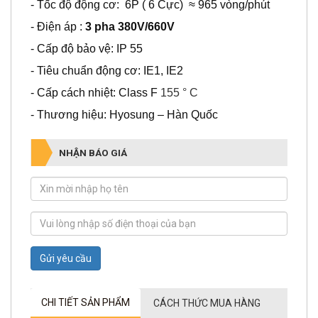
- Điện áp :
3 pha 380V/660V
- Cấp độ bảo vệ: IP 55
- Tiêu chuẩn động cơ: IE1, IE2
- Cấp cách nhiệt: Class F
155 ° C
- Thương hiệu: Hyosung – Hàn Quốc
NHẬN BÁO GIÁ
Gửi yêu cầu
CHI TIẾT SẢN PHẨM
CÁCH THỨC MUA HÀNG
CHÍNH SÁCH GIAO HÀNG