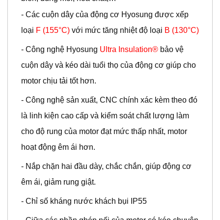
- Các cuộn dây của động cơ Hyosung được xếp
loại
F (155°C)
với mức tăng nhiệt độ loại
B (130°C)
- Công nghệ Hyosung
Ultra Insulation®
bảo vệ
cuộn dây và kéo dài tuổi thọ của động cơ giúp cho
motor chịu tải tốt hơn.
- Công nghệ sản xuất, CNC chính xác kèm theo đó
là linh kiện cao cấp và kiểm soát chất lượng làm
cho độ rung của motor đạt mức thấp nhất, motor
hoạt động êm ái hơn.
- Nắp chặn hai đầu dày, chắc chắn, giúp động cơ
êm ái, giảm rung giật.
- Chỉ số kháng nước khách bụi IP55
- Giữa các phần ghép nối của motor có kéo chuyên