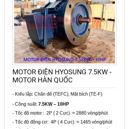
MOTOR ĐIỆN HYOSUNG 7.5KW -
MOTOR HÀN QUỐC
-
Kiểu lắp: Chân đế (TEFC), Mặt bích (TE-F)
- Công suất:
7.5KW – 10HP
- Tốc độ motor : 2P ( 2 Cực) ≈ 2880 vòng/phút
- Tốc độ động cơ: 4P ( 4 Cực) ≈ 1465 vòng/phút
- Tốc độ động cơ: 6P ( 6 Cực) ≈ 965 vòng/phút