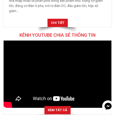
nhà nhập khẩu và phân phối dòng sản phẩm như: Động cơ giảm
tốc, động cơ điện 3 pha, mô tơ điện DC, đầu giảm tốc, hộp số
giảm...
CHI TIẾT
KÊNH YOUTUBE CHIA SẺ THÔNG TIN
XEM TẤT CẢ