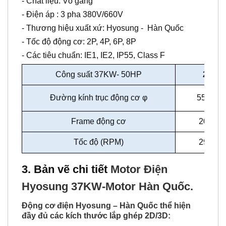
- Chất liệu: Vỏ gang
- Điện áp : 3 pha 380V/660V
- Thương hiệu xuất xứ: Hyosung - Hàn Quốc
- Tốc độ động cơ: 2P, 4P, 6P, 8P
- Các tiêu chuẩn: IE1, IE2, IP55, Class F
Công suất 37KW- 50HP
2P
Đường kính trục động cơ
φ
55mm
Frame động cơ
200L
Tốc độ (RPM)
2960
3. Bản vẽ chi tiết
Motor Điện
Hyosung 37KW-Motor Hàn Quốc.
Động cơ điện Hyosung – Hàn Quốc thể hiện
đầy đủ các kích thước lắp ghép 2D/3D: