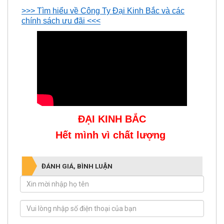
>>> Tìm hiểu về Công Ty Đại Kinh Bắc và các
chính sách ưu đãi <<<
ĐẠI KINH BẮC
Hết mình vì chất lượng
ĐÁNH GIÁ, BÌNH LUẬN