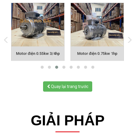
p
Motor điện 0.55kw 3/4hp
Motor điện 0.75kw 1hp
Quay lại trang trước
GIẢI PHÁP