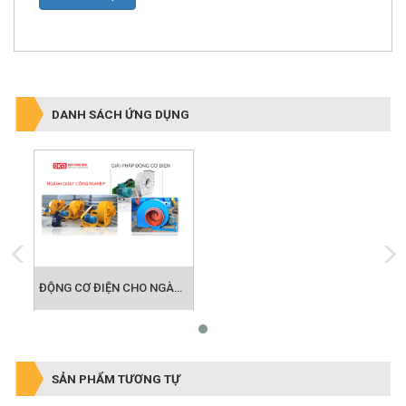
DANH SÁCH ỨNG DỤNG
ĐỘNG CƠ ĐIỆN CHO NGÀNH QUẠT CÔNG NGHIỆP
SẢN PHẨM TƯƠNG TỰ