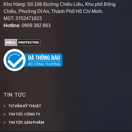
Kho Hàng: Số 106 Đường Chiêu Liêu, Khu phố Đông
Chiêu, Phường Dĩ An, Thành Phố Hồ Chí Minh
.
MST: 3702471823
Hotline
: 0909 382 863
TIN TỨC
TƯ VẤN KỸ THUẬT
TIN TỨC CÔNG TY
TIN TỨC SẢN PHẨM