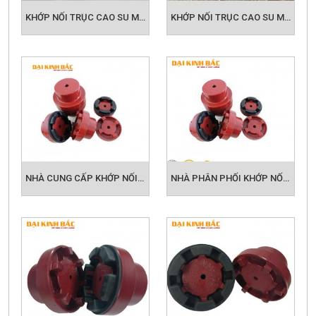
KHỚP NỐI TRỤC CAO SU MH 175
KHỚP NỐI TRỤC CAO SU MH 200
NHÀ CUNG CẤP KHỚP NỐI TRỤC CAO SU CHC NM UY TÍN GIÁ TỐT
NHÀ PHÂN PHỐI KHỚP NỐI TRỤC CAO SU CHC NM UY TÍN GIÁ TỐT NHẤT