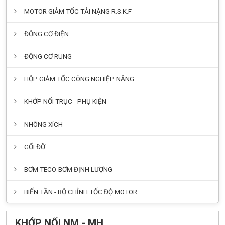
MOTOR GIẢM TỐC TẢI NẶNG R.S.K.F
ĐỘNG CƠ ĐIỆN
ĐỘNG CƠ RUNG
HỘP GIẢM TỐC CÔNG NGHIỆP NẶNG
KHỚP NỐI TRỤC - PHỤ KIỆN
NHÔNG XÍCH
GỐI ĐỠ
BƠM TECO-BƠM ĐỊNH LƯỢNG
BIẾN TẦN - BỘ CHỈNH TỐC ĐỘ MOTOR
KHỚP NỐI NM - MH