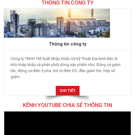
THÔNG TIN CÔNG TY
Thông tin công ty
Công ty TNHH TM Xuất Nhập Khẩu Và Kỹ Thuật Đại Kinh Bắc là
nhà nhập khẩu và phân phối dòng sản phẩm như: Động cơ giảm
tốc, động cơ điện 3 pha, mô tơ điện DC, đầu giảm tốc, hộp số
giảm...
CHI TIẾT
KÊNH YOUTUBE CHIA SẺ THÔNG TIN