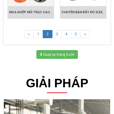
MUA KHỚP NỐI TRỤC CAO SU CHC NM CHẤT LƯỢNG GIÁ CẢ ƯU ĐÃI Ở ĐÂU
CHUYÊN BÁN ĐẦY ĐỦ SIZE CỦA KHỚP NỐI TRỤC CAO SU CHC NM CHÍNH HÃNG
(current)
«
1
2
3
4
5
»
Quay lại trang trước
GIẢI PHÁP