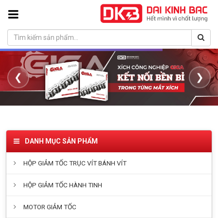
❮
❯
DANH MỤC SẢN PHẨM
HỘP GIẢM TỐC TRỤC VÍT BÁNH VÍT
HỘP GIẢM TỐC HÀNH TINH
MOTOR GIẢM TỐC