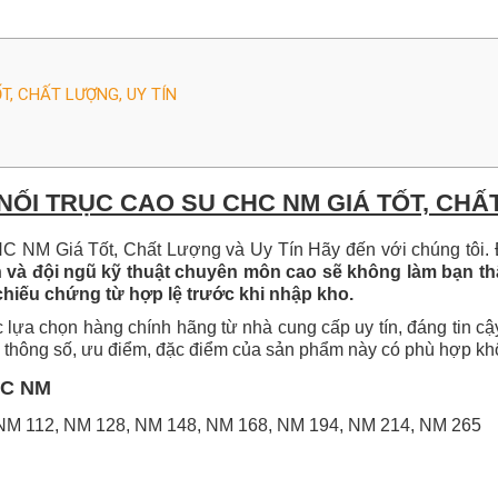
T, CHẤT LƯỢNG, UY TÍN
NỐI TRỤC CAO SU CHC NM GIÁ TỐT, CHẤT
C NM Giá Tốt, Chất Lượng và Uy Tín
Hãy đến với chúng tôi.
 và đội ngũ
kỹ thuật chuyên môn cao sẽ
không làm bạn th
chiếu chứng từ hợp lệ trước
khi nhập
kho.
c lựa chọn hàng chính hãng từ nhà cung cấp uy tín, đáng tin cậy
 thông số, ưu điểm, đặc điểm của sản phẩm này có phù hợp khô
CHC NM
, NM 112, NM 128, NM 148, NM 168, NM 194, NM 214, NM 265