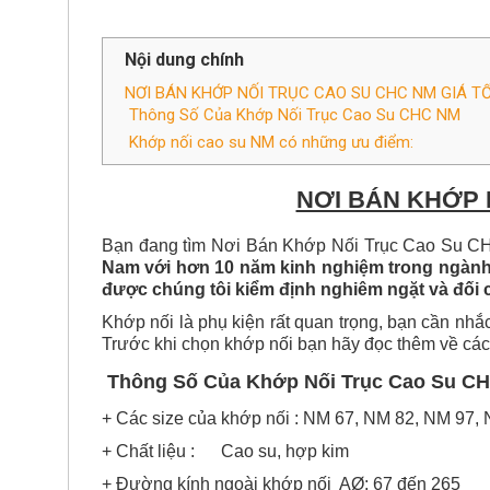
Nội dung chính
NƠI BÁN KHỚP NỐI TRỤC CAO SU CHC NM GIÁ TỐ
Thông Số Của Khớp Nối Trục Cao Su CHC NM
Khớp nối cao su NM có những ưu điểm:
NƠI BÁN KHỚP 
Bạn đang tìm
Nơi Bán Khớp Nối Trục Cao Su CH
Nam
với hơn 10 năm
kinh nghiệm trong ngành
được chúng tôi
k
iểm định nghiêm ngặt và đối 
Khớp nối
là phụ kiện rất quan trọng, bạn cần nhắ
Trước khi chọn khớp nối bạn hãy đọc thêm về các
Thông Số Của Khớp Nối Trục Cao Su 
+ Các size của khớp nối : NM 67, NM 82, NM 97
+ Chất liệu : Cao su, hợp kim
+ Đường kính ngoài khớp nối AØ: 67 đến 265