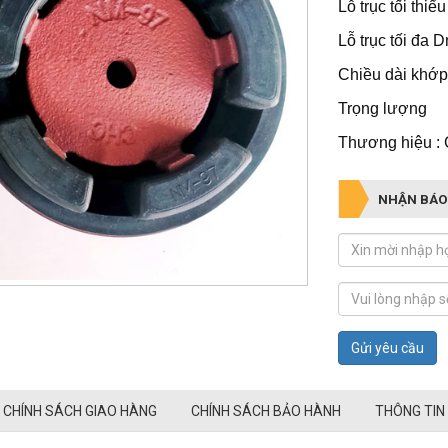
Lỗ trục tối t
Lỗ trục tối 
Chiều dài kh
Trọng lượn
Thương hiệu :
NHẬN BÁO
Gửi yêu cầu
CHÍNH SÁCH GIAO HÀNG
CHÍNH SÁCH BẢO HÀNH
THÔNG TIN