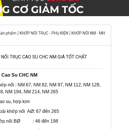
Sản phẩm
KHỚP NỐI TRỤC - PHỤ KIỆN
KHỚP NỐI NM - MH
 NỐI TRỤC CAO SU CHC NM GIÁ TỐT CHẤT
c Cao Su CHC NM
hớp nối : NM 67, NM 82, NM 97, NM 112, NM 128,
8, NM 194, NM 214, NM 265
ao su, hợp kim
oài khớp nối AØ: 67 đến 265
hớp nối BØ : 46 đến 198