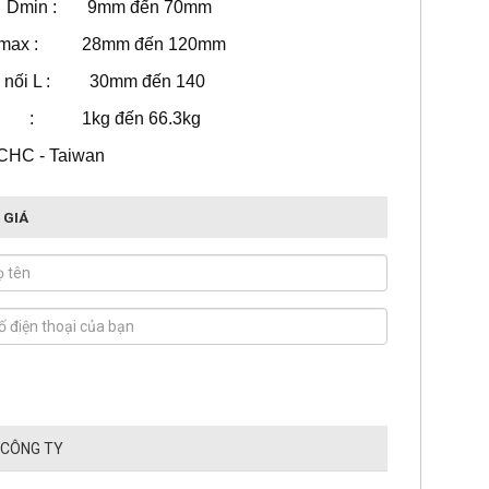
hiểu Dmin : 9mm đến 70mm
đa Dmax : 28mm đến 120mm
ớp nối L : 30mm đến 140
g : 1kg đến 66.3kg
 CHC - Taiwan
 GIÁ
 CÔNG TY