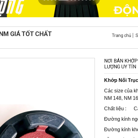
 NM GIÁ TỐT CHẤT
Trang chủ
NƠI BÁN KHỚP
LƯỢNG UY TÍN
Khớp Nối Trụ
Các size của k
NM 148, NM 16
Chất liệu : C
Đường kính ng
Đường kính k