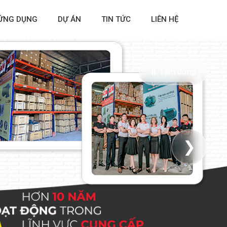
ỨNG DỤNG
DỰ ÁN
TIN TỨC
LIÊN HỆ
⏸ Tạm dừng
❯