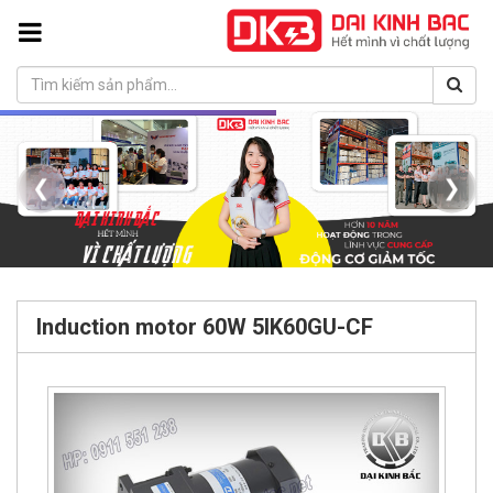
❮
❯
Induction motor 60W 5IK60GU-CF