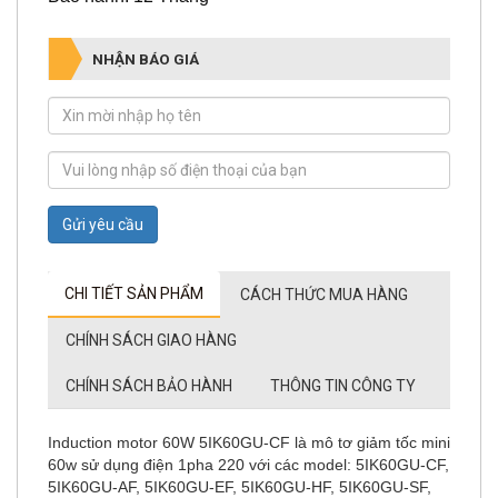
NHẬN BÁO GIÁ
Gửi yêu cầu
CHI TIẾT SẢN PHẨM
CÁCH THỨC MUA HÀNG
CHÍNH SÁCH GIAO HÀNG
CHÍNH SÁCH BẢO HÀNH
THÔNG TIN CÔNG TY
Induction motor 60W 5IK60GU-CF là mô tơ giảm tốc mini
60w sử dụng điện 1pha 220 với các model: 5IK60GU-CF,
5IK60GU-AF, 5IK60GU-EF, 5IK60GU-HF, 5IK60GU-SF,