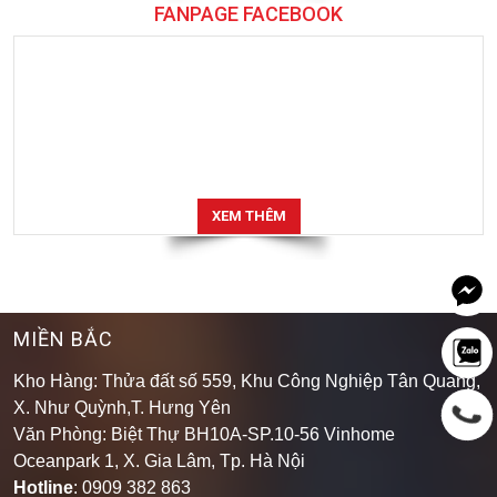
FANPAGE FACEBOOK
XEM THÊM
MIỀN BẮC
Kho Hàng: Thửa đất số 559, Khu Công Nghiệp Tân Quang,
X. Như Quỳnh,T. Hưng Yên
Văn Phòng: Biệt Thự BH10A-SP.10-56 Vinhome
Oceanpark 1, X. Gia Lâm, Tp. Hà Nội
Hotline
: 0909 382 863