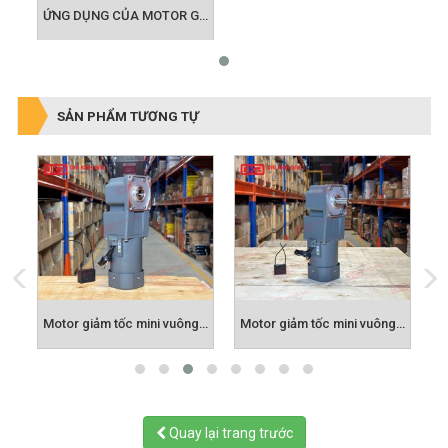
ỨNG DỤNG CỦA MOTOR GIẢM TỐC MINI
SẢN PHẨM TƯƠNG TỰ
iảm tốc mini hộp số 2 cấp
Motor giảm tốc mini vuông góc cốt âm
Motor giảm tốc mini vuông góc cốt dương
Quay lại trang trước