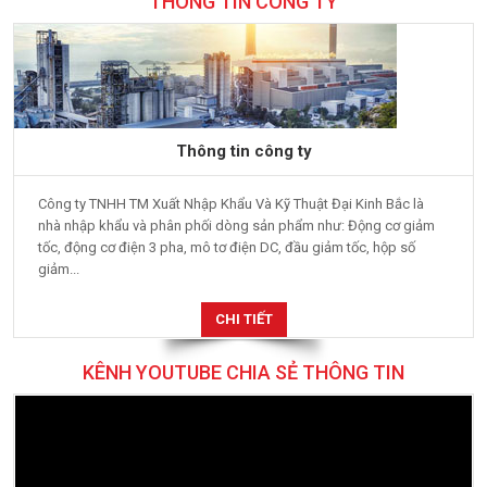
THÔNG TIN CÔNG TY
Thông tin công ty
Công ty TNHH TM Xuất Nhập Khẩu Và Kỹ Thuật Đại Kinh Bắc là
nhà nhập khẩu và phân phối dòng sản phẩm như: Động cơ giảm
tốc, động cơ điện 3 pha, mô tơ điện DC, đầu giảm tốc, hộp số
giảm...
CHI TIẾT
KÊNH YOUTUBE CHIA SẺ THÔNG TIN