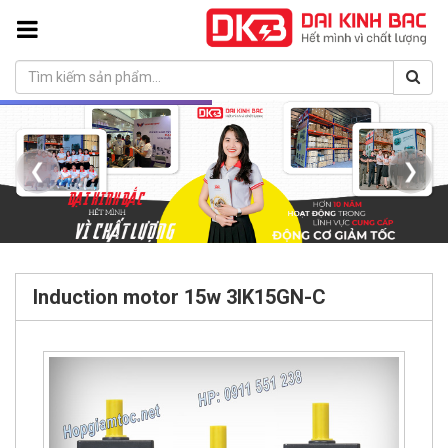
❮
❯
Induction motor 15w 3IK15GN-C