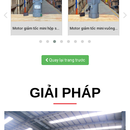
iảm tốc mini hộp số có tai
Motor giảm tốc mini hộp số 2 cấp
Motor giảm tốc mini vuông góc cốt âm
Quay lại trang trước
GIẢI PHÁP