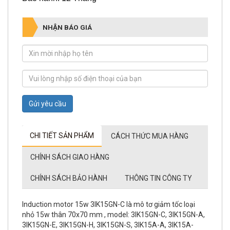
NHẬN BÁO GIÁ
Gửi yêu cầu
CHI TIẾT SẢN PHẨM
CÁCH THỨC MUA HÀNG
CHÍNH SÁCH GIAO HÀNG
CHÍNH SÁCH BẢO HÀNH
THÔNG TIN CÔNG TY
Induction motor 15w 3IK15GN-C là mô tơ giảm tốc loại
nhỏ 15w thân 70x70 mm , model: 3IK15GN-C, 3IK15GN-A,
3IK15GN-E, 3IK15GN-H, 3IK15GN-S, 3IK15A-A, 3IK15A-