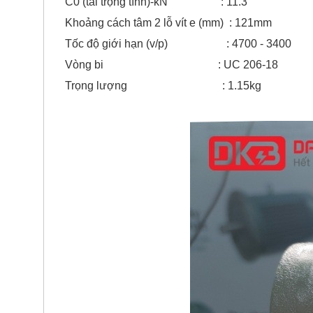
C0 (tải trọng tĩnh)-kN : 11.3
Khoảng cách tâm 2 lỗ vít e (mm) : 121mm
Tốc độ giới hạn (v/p) : 4700 - 3400
Vòng bi : UC 206-18
Trọng lượng : 1.15kg