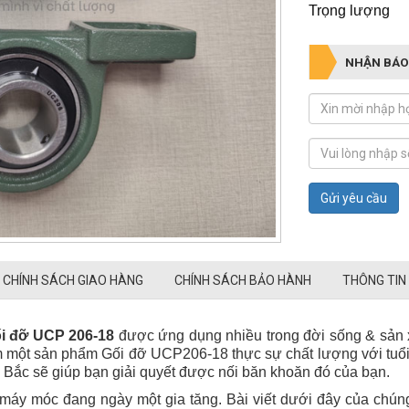
Trọng l
NHẬN BÁO
Gửi yêu cầu
CHÍNH SÁCH GIAO HÀNG
CHÍNH SÁCH BẢO HÀNH
THÔNG TIN
i đỡ UCP 206-18
được ứng dụng nhiều trong đời sống & sản xu
ếm một sản phẩm Gối đỡ UCP206-18 thực sự chất lượng với tuổi
Bắc sẽ giúp bạn giải quyết được nối băn khoăn đó của bạn.
y móc đang ngày một gia tăng. Bài viết dưới đây của chúng t