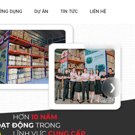
ỨNG DỤNG
DỰ ÁN
TIN TỨC
LIÊN HỆ
⏸ Tạm dừng
❯