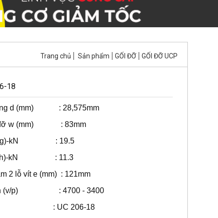
Trang chủ
Sản phẩm
GỐI ĐỠ
GỐI ĐỠ UCP
6-18
trong d (mm) : 28,575mm
ối đỡ w (mm) : 83mm
g động)-kN : 19.5
g tĩnh)-kN : 11.3
m 2 lỗ vít e (mm) : 121mm
 hạn (v/p) : 4700 - 3400
i : UC 206-18