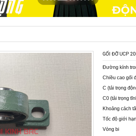
GỐI ĐỠ UCP 20
Đường kính 
Chiều cao g
C (tải trọn
C0 (tải trọn
Khoảng cách tâ
Tốc độ giới
Vòng b