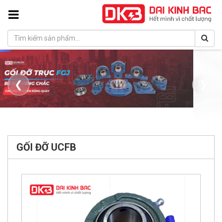
❮
❯
GỐI ĐỠ UCFB