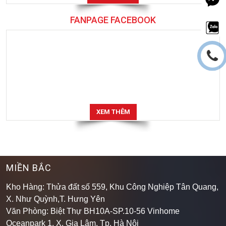
FANPAGE FACEBOOK
XEM THÊM
MIỀN BẮC
Kho Hàng: Thửa đất số 559, Khu Công Nghiệp Tân Quang,
X. Như Quỳnh,T. Hưng Yên
Văn Phòng: Biệt Thự BH10A-SP.10-56 Vinhome
Oceanpark 1, X. Gia Lâm, Tp. Hà Nội