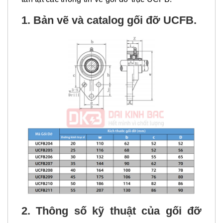
1. Bản vẽ và catalog gối đỡ
UCFB.
2. Thông số kỹ thuật của gối đỡ