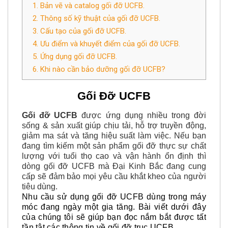
1. Bản vẽ và catalog gối đỡ UCFB.
2. Thông số kỹ thuật của gối đỡ UCFB.
3. Cấu tạo của gối đỡ UCFB.
4. Ưu điểm và khuyết điểm của gối đỡ UCFB.
5. Ứng dụng gối đỡ UCFB.
6. Khi nào cần bảo dưỡng gối đỡ UCFB?
Gối Đỡ UCFB
Gối đỡ UCFB
được ứng dụng nhiều trong đời
sống & sản xuất giúp chịu tải, hỗ trợ truyền động,
giảm ma sát và tăng hiệu suất làm việc. Nếu bạn
đang tìm kiếm một sản phẩm gối đỡ thực sự chất
lượng với tuổi thọ cao và vận hành ổn định thì
dòng gối đỡ UCFB mà Đại Kinh Bắc đang cung
cấp sẽ đảm bảo mọi yêu cầu khắt kheo của người
tiêu dùng.
Nhu cầu sử dụng gối đỡ UCFB dùng trong máy
móc đang ngày một gia tăng. Bài viết dưới đây
của chúng tôi sẽ giúp bạn đọc nắm bắt được tất
tần tật các thông tin về gối đỡ trục UCFB.