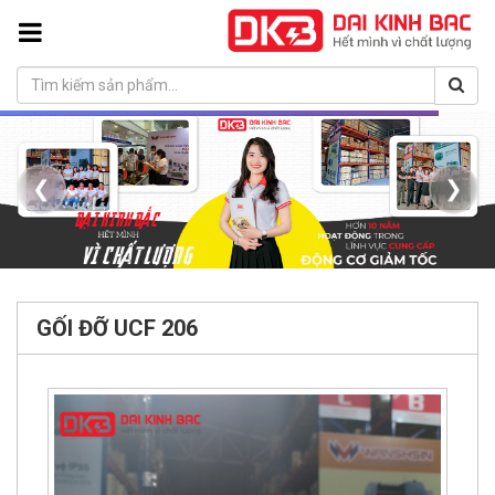
❮
❯
GỐI ĐỠ UCF 206