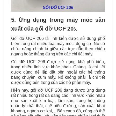
5. Ứng dụng trong máy móc sản
xuất của gối đỡ UCF 20
6.
Gối đỡ UCF
206 là linh kiện được sử dụng phổ
biến trong rất nhiều loại máy móc, động cơ. Nó có
chức năng chính là giữa
các trục dẫn theo chiều
ngang
hoặc thẳng đứng trên các chi tiết máy.
Gối đỡ UCF 206
được sử dụng khá phổ biến,
trong nhiều lĩnh vực khác nhau. Chúng là chi tiết
được dùng để lắp đặt bên ngoài các hệ thống
băng chuyền, cụm máy. Nó không phải là chi tiết
được dùng bên trong của các bộ phận máy.
Hiện nay, gối đỡ UCF 206 đang được ứng dụng
rất nhiều trong rất đa dạng các lĩnh vực khác nhau
như sản xuất kim loại, lâm sản, trong hệ thống
quản lý chất thải, chế biến đường, sản xuất, khai
khoáng, ngành cơ khí,... Bên cạnh đó, cũng có thể
dễ dàng bắt gặp linh kiện này trong nhiều loại thiết
bị như băng chuyền tải, máy sàng rung, máy