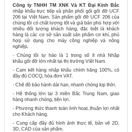
nhập khẩu trực tiếp và phân phối gối gối đỡ UCF
206 tại Việt Nam. Sản phẩm gối đỡ UCF 206 của
chúng tôi có chất lượng tốt và giá bán phù hợp với
nhiều đối tượng khách hàng, đặc biệt là khách
hàng là các cơ sở sản xuất sản phẩm cơ khí, phù
hợp sử dụng cho máy công nghiệp và nông
nghiệp
.
- Chúng tôi tự hào là 1 trong số ít nhà Nhập
khẩu
gối đỡ
lớn nhất tại thị trường Việt Nam.
-
Cam kết hàng nhập khẩu chính hãng 100%, có
đầy đủ COCQ, hóa đơn VAT.
-
Chế độ bảo hành dài hạn, nhanh chóng kịp thời.
-
Hệ thống lớn tại 3 miền Bắc Trung Nam, giao
hàng nhanh chóng, tiện lợi.
-
Phương thức thanh toán linh hoạt, thuận lợi nhất
cho Khách hàng.
-
Cung cấp đầy đủ hình ảnh thực tế, bản vẽ 2D,
3D, CAD của sản phẩm.
-
Đội ngũ hỗ trợ chăm sóc khách hàng 24/7, am