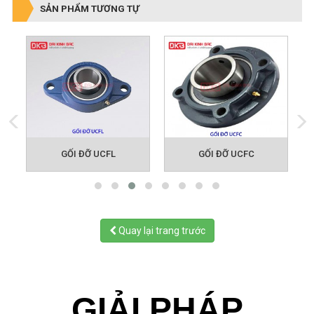
 UCF - Vòng Bi Gối Đỡ UCF
GỐI ĐỠ UCFL
GỐI ĐỠ UCFC
Quay lại trang trước
GIẢI PHÁP