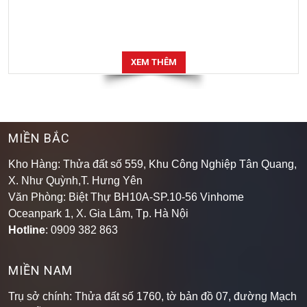
XEM THÊM
MIỀN BẮC
Kho Hàng: Thửa đất số 559, Khu Công Nghiệp Tân Quang,
X. Như Quỳnh,T. Hưng Yên
Văn Phòng: Biệt Thự BH10A-SP.10-56 Vinhome
Oceanpark 1, X. Gia Lâm, Tp. Hà Nội
Hotline
: 0909 382 863
MIỀN NAM
Trụ sở chính: Thửa đất số 1760, tờ bản đồ 07, đường Mạch
Thị Liễu, Khu phố Đông Chiêu, Phường Dĩ An, Thành Phố