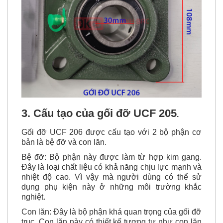
3. Cấu tạo của gối đỡ UCF 205
.
Gối đỡ
UCF 206
được cấu tạo với 2 bộ phận cơ
bản là bệ đỡ và con lăn.
Bệ đỡ
: Bộ phận này được làm từ hợp kim gang.
Đây là loại chất liệu có
khả năng chịu lực mạnh
và
nhiệt độ cao. Vì vậy mà người dùng có thể sử
dụng phụ kiện này ở những môi trường khắc
nghiệt.
Con lăn
: Đây là bộ phận khá quan trọng của gối đỡ
trục. Con lăn này có thiết kế tương tự như con lăn
của vòng bi thông thường. Với chức năng cố định