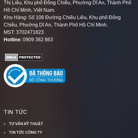
Hồ Chí Minh, Việt Nam.
Kho Hàng: Số 106 Đường Chiêu Liêu, Khu phố Đông
Chiêu, Phường Dĩ An, Thành Phố Hồ Chí Minh
.
MST: 3702471823
Hotline
: 0909 382 863
TIN TỨC
TƯ VẤN KỸ THUẬT
TIN TỨC CÔNG TY
TIN TỨC SẢN PHẨM