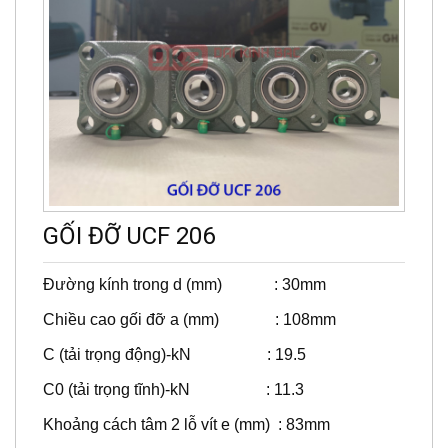
GỐI ĐỠ UCF 206
Đường kính trong d (mm) : 30mm
Chiều cao gối đỡ a (mm) : 108mm
C (tải trọng động)-kN : 19.5
C0 (tải trọng tĩnh)-kN : 11.3
Khoảng cách tâm 2 lỗ vít e (mm) : 83mm
Tốc độ giới hạn (v/p) : 4700 - 3400