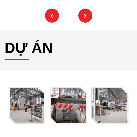
DỰ ÁN