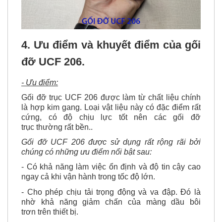
4. Ưu điểm và khuyết điểm của gối
đỡ UCF 206.
- Ưu điểm:
Gối đỡ trục UCF 206 được làm từ chất liệu chính
là
hợp kim gang
. Loại vật liệu này có đặc điểm rất
cứng, có độ chịu lực tốt nên
các gối đỡ
trục
thường rất bền..
Gối đỡ UCF 206 được sử dụng rất rộng rãi bởi
chúng có những ưu điểm nổi bật sau:
- Có khả năng làm việc ổn định và độ tin cậy cao
ngay cả khi vận hành trong tốc độ lớn.
- Cho phép chịu tải trọng động và va đập. Đó là
nhờ khả năng giảm chấn của màng dầu bôi
trơn trên thiết bị.
- Chúng có đường kính và kích thước tương đối