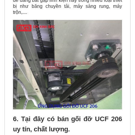
trộn,....
6. Tại đây có bán gối đỡ UCF 206
uy tín, chất lượng.
Công ty TNHH TM XNK Và KT Đại Kinh Bắc