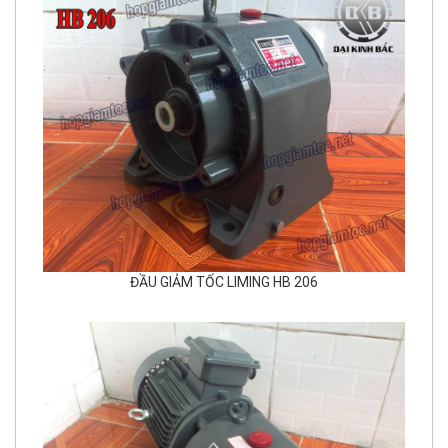
ĐẦU GIẢM TỐC LIMING HB 206