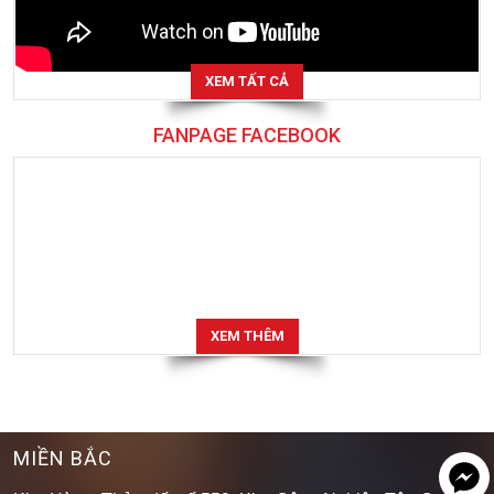
XEM TẤT CẢ
FANPAGE FACEBOOK
XEM THÊM
MIỀN BẮC
Kho Hàng: Thửa đất số 559, Khu Công Nghiệp Tân Quang,