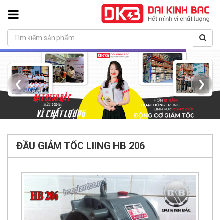
❮
❯
ĐẦU GIẢM TỐC LIING HB 206