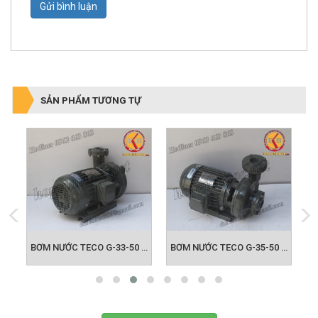
Gửi bình luận
SẢN PHẨM TƯƠNG TỰ
BƠM NƯỚC TECO G-32-50 2P 2HP 1.5KW
BƠM NƯỚC TECO G-33-50 2P 3HP 2.2KW
BƠM NƯỚC TECO G-35-50 2P 5HP 3.7KW