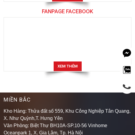
FANPAGE FACEBOOK
XEM THÊM
MIỀN BẮC
Kho Hàng: Thửa đất số 559, Khu Công Nghiệp Tân Quang,
X. Như Quỳnh,T. Hưng Yên
Văn Phòng: Biệt Thự BH10A-SP.10-56 Vinhome
Oceanpark 1, X. Gia Lâm, Tp. Hà Nội