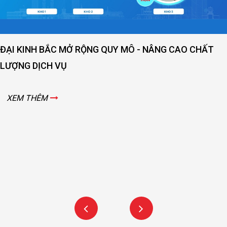
ẤT
THƯ MỜI: THAM GIA TRIỂN LÃM CÔNG NGHIỆP
ĐỘNG HÓA LẦN THỨ 15 CÙNG ĐẠI KINH BẮC N
15,16,17/9/2022 TẠI ĐÀ NẴNG
XEM THÊM