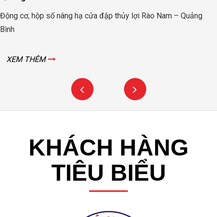
Cung cấp motor khuấy hóa chất cho các nhà máy xử lý nướ
Tây Ninh- Hà Nội -Hải Dương
XEM THÊM
KHÁCH HÀNG
TIÊU BIỂU