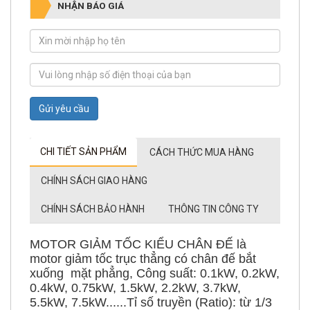
NHẬN BÁO GIÁ
Gửi yêu cầu
CHI TIẾT SẢN PHẨM
CÁCH THỨC MUA HÀNG
CHÍNH SÁCH GIAO HÀNG
CHÍNH SÁCH BẢO HÀNH
THÔNG TIN CÔNG TY
MOTOR GIẢM TỐC KIỂU CHÂN ĐẾ là
motor giảm tốc trục thẳng có chân đế bắt
xuống mặt phẳng, Công suất: 0.1kW, 0.2kW,
0.4kW, 0.75kW, 1.5kW, 2.2kW, 3.7kW,
5.5kW, 7.5kW......Tỉ số truyền (Ratio): từ 1/3