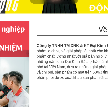
Về
Công ty TNHH TM XNK & KT Đại Kinh 
phẩm, dịch vụ
v
à giải pháp tốt nhất cho
phẩm chất lượng nhất với giá bán hợp lý n
những năm qua Đại Kinh Bắc tự hào là nh
nhỏ tại Việt Nam, đưa
r
a những giải pháp 
v
à chi phí, sản phẩm có mặt t
r
ên
63/63
tỉ
phân phối được xuất khẩu sản phẩm đi 