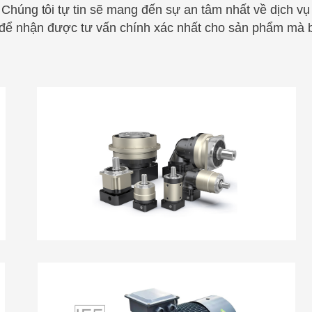
. Chúng
t
ôi tự tin sẽ mang đến sự an tâm nhất về dịch v
 để nhận được tư vấn chính xác nhất cho sản
phẩm mà b
HỘP GIẢM TỐC HÀNH TINH