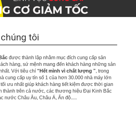
 chúng tôi
Bắc
được thành lập nhằm mục đích cung cấp sản
 khách hàng, sứ mệnh mang đến khách hàng những sản
hất. Với tiêu chí
“
Hết mình vì chất lượng ”
,
t
r
ong
à cung cấp uy tín số 1 của hơn
30.000 nhà m
á
y
lớn
tối ưu nhất giúp khách hàng tiết kiệm được thời gian
nh thành
t
r
ên cả nước, các thương hiệu Đại Kinh Bắc
các nước Châu
Âu
, Châu Á, Ấn độ.....