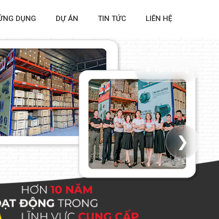
ỨNG DỤNG
DỰ ÁN
TIN TỨC
LIÊN HỆ
⏸ Tạm dừng
❯