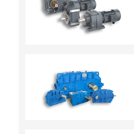
MOTOR GIẢM TỐC TẢI NẶNG R.S.K.F
HỘP GIẢM TỐC CÔNG NGHIỆP NẶNG