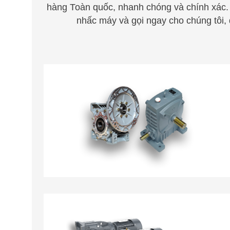
hàng
T
oàn quốc, nhanh chóng
v
à chính xác
nhấc m
á
y
v
à gọi ng
a
y cho chúng
t
ôi,
HỘP GIẢM TỐC TRỤC VÍT BÁNH VÍT