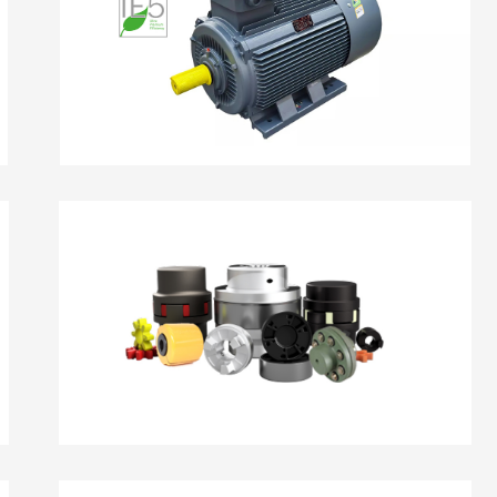
ĐỘNG CƠ ĐIỆN
KHỚP NỐI TRỤC - PHỤ KIỆN