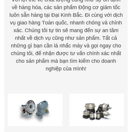
về hàng hóa, các sản phẩm Động cơ giảm tốc
luôn sẵn hàng tại Đại Kinh Bắc. Đi cùng với dịch
vụ giao hàng
T
oàn quốc, nhanh chóng
v
à chính
xác. Chúng
t
ôi tự tin sẽ mang đến sự an tâm
nhất về dịch vụ cũng như sản phẩm. Tất cả
những gì bạn cần là nhấc m
á
y
v
à gọi ng
a
y cho
chúng
t
ôi, để nhận được tư vấn chính xác nhất
cho sản
phẩm mà bạn tìm kiếm cho doanh
nghiệp của mình!
HỘP GIẢM TỐC TRỤC
HỘP GIẢM TỐC HÀNH
VÍT BÁNH VÍT
TINH