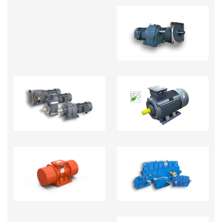
MOTOR GIẢM TỐC
MOTOR GIẢM TỐC
ĐỘNG CƠ ĐIỆN
TẢI NẶNG R.S.K.F
HỘP GIẢM TỐC CÔNG
ĐỘNG CƠ RUNG
NGHIỆP NẶNG