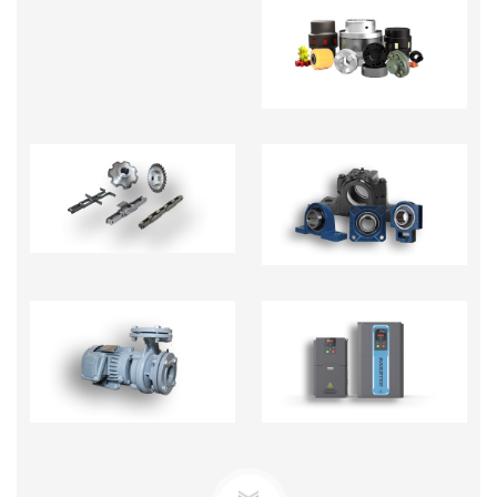
KHỚP NỐI TRỤC -
PHỤ KIỆN
NHÔNG XÍCH
GỐI ĐỠ
BƠM TECO-BƠM ĐỊNH
BIẾN TẦN - BỘ CHỈNH
LƯỢNG
TỐC ĐỘ MOTOR