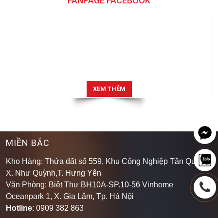
FANPAGE FACEBOOK
XEM THÊM
MIỀN BẮC
Kho Hàng: Thửa đất số 559, Khu Công Nghiệp Tân Quang,
X. Như Quỳnh,T. Hưng Yên
Văn Phòng: Biệt Thự BH10A-SP.10-56 Vinhome
Oceanpark 1, X. Gia Lâm, Tp. Hà Nội
Hotline
: 0909 382 863