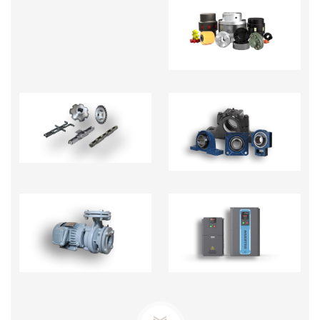
KHỚP NỐI TRỤC -
PHỤ KIỆN
NHÔNG XÍCH
GỐI ĐỠ
BƠM TECO-BƠM ĐỊNH
BIẾN TẦN - BỘ CHỈNH
LƯỢNG
TỐC ĐỘ MOTOR