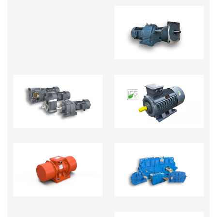
MOTOR GIẢM TỐC
MOTOR GIẢM TỐC
ĐỘNG CƠ ĐIỆN
TẢI NẶNG R.S.K.F
HỘP GIẢM TỐC CÔNG
ĐỘNG CƠ RUNG
NGHIỆP NẶNG