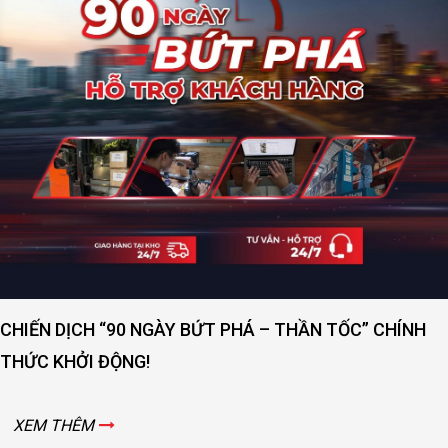
CHIẾN DỊCH “90 NGÀY BỨT PHÁ – THẦN TỐC” CHÍNH
THỨC KHỞI ĐỘNG!
XEM THÊM