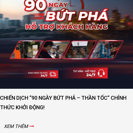
CHIẾN DỊCH “90 NGÀY BỨT PHÁ – THẦN TỐC” CHÍNH
THỨC KHỞI ĐỘNG!
XEM THÊM