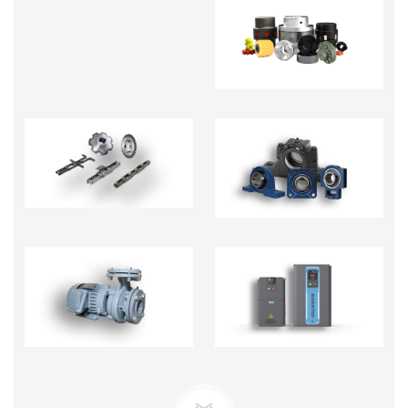
KHỚP NỐI TRỤC -
PHỤ KIỆN
NHÔNG XÍCH
GỐI ĐỠ
BƠM TECO-BƠM ĐỊNH
BIẾN TẦN - BỘ CHỈNH
LƯỢNG
TỐC ĐỘ MOTOR