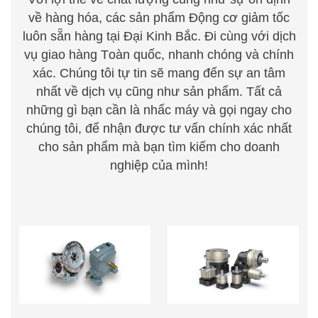
về hàng hóa, các sản phẩm Động cơ giảm tốc
luôn sẵn hàng tại Đại Kinh Bắc. Đi cùng với dịch
vụ giao hàng
T
oàn quốc, nhanh chóng
v
à chính
xác. Chúng
t
ôi tự tin sẽ mang đến sự an tâm
nhất về dịch vụ cũng như sản phẩm. Tất cả
những gì bạn cần là nhấc m
á
y
v
à gọi ng
a
y cho
chúng
t
ôi, để nhận được tư vấn chính xác nhất
cho sản
phẩm mà bạn tìm kiếm cho doanh
nghiệp của mình!
HỘP GIẢM TỐC TRỤC
HỘP GIẢM TỐC HÀNH
VÍT BÁNH VÍT
TINH