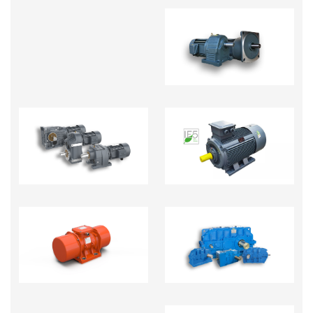
MOTOR GIẢM TỐC
MOTOR GIẢM TỐC
ĐỘNG CƠ ĐIỆN
TẢI NẶNG R.S.K.F
HỘP GIẢM TỐC CÔNG
ĐỘNG CƠ RUNG
NGHIỆP NẶNG